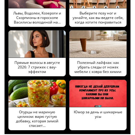
Львы, Водолеи, Козероги и
Выберите позу ног и
Скорпионы в гороскопе
узнайте, как вы ведете себя,
Василисы володиной на…
когда хотите понравиться
Прямые волосы в августе
Полезный лайфхак: как
2026: 7 стрижек с вау-
убрать следы от ножек
эффектом
мебели с ковра без химии
Огурцы не мариную
Юмор за день и шикарные
целиком: варю густую
усы
добавку, которая зимой
спасает…