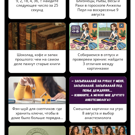
9, 2, 18, 4, 36, ?: найдите
Близнецы, Рыбы, Весы и
следующее число за 25
Раки в гороскопе Анжелы
секунд
Перл на воскресенье 9
августа
Шоколад, кофе и запах
Собираемся в отпуск и
прошлого: чем на самом
проверяем зрение: найдите
деле пахнут старые книги
3 отличия между
картинками
Фэн-шуй для скептиков: где
Смешные картинки на утро
хранить ключи, чтобы в
8 августа и выбор
доме было больше порядка…
анастезиолога