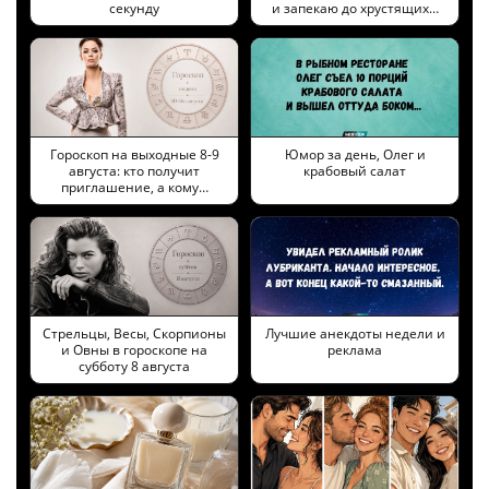
секунду
и запекаю до хрустящих…
Гороскоп на выходные 8-9
Юмор за день, Олег и
августа: кто получит
крабовый салат
приглашение, а кому…
Стрельцы, Весы, Скорпионы
Лучшие анекдоты недели и
и Овны в гороскопе на
реклама
субботу 8 августа