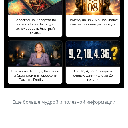
Гороскоп на 9 августа по
Почему 08.08.2026 называют
картам Таро: Тельцу -
самой сильной датой года
использовать быстрый
темп…
Стрельцы, Тельцы, Козероги
9, 2, 18, 4, 36, ?: найдите
и Скорпионы в гороскопе
следующее число за 25
Тамары Глобы на…
секунд
Еще больше мудрой и полезной информации