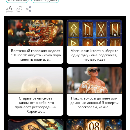
АСТРОЛОГИЯ
ЗНАКИ ЗОДИАКА
Восточный гороскоп: неделя
Магический тест: выберите
с 10 по 16 августа - кому пора
одну руну - она подскажет,
менять планы, а…
что вас ждет
Старые раны снова
Пикси, волосы до плеч или
напомнят о себе: что
длинные локоны? Эксперты
принесет ретроградный
рассказали, какие…
Хирон до…