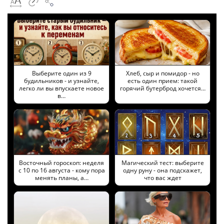
Выберите один из 9
Хлеб, сыр и помидор - но
будильников - и узнайте,
есть один прием: такой
легко ли вы впускаете новое
горячий бутерброд хочется…
в…
Восточный гороскоп: неделя
Магический тест: выберите
с 10 по 16 августа - кому пора
одну руну - она подскажет,
менять планы, а…
что вас ждет