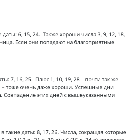
аты: 6, 15, 24. Также хороши числа 3, 9, 12, 18,
тница. Если они попадают на благоприятные
ы: 7, 16, 25. Плюс 1, 10, 19, 28 – почти так же
и 31 – тоже очень даже хороши. Успешные дни
а. Совпадение этих дней с вышеуказанными
в такие даты: 8, 17, 26. Числа, сокращая которые
е), 3 (12-е, 21-e, 30-е) и 6 (15-е, 24-е) являются