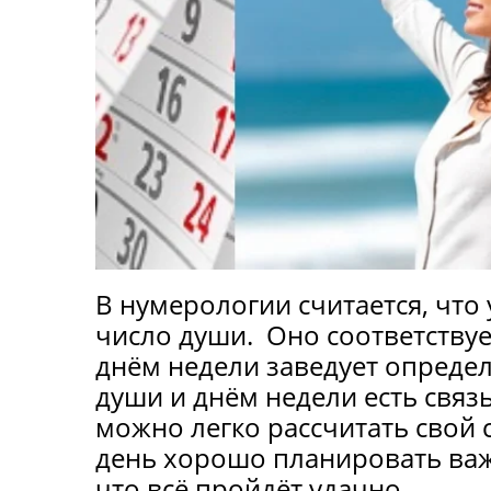
В нумерологии считается, что 
число души. Оно соответствуе
днём недели заведует опреде
души и днём недели есть связ
можно легко рассчитать свой 
день хорошо планировать важ
что всё пройдёт удачно.