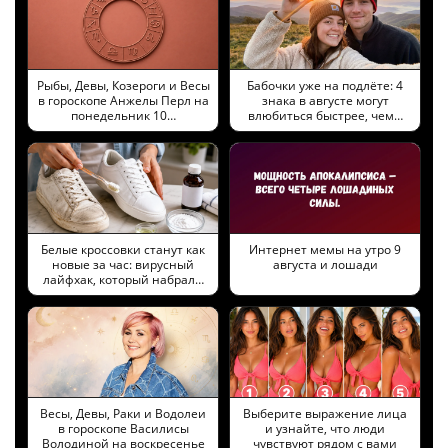
Рыбы, Девы, Козероги и Весы
Бабочки уже на подлёте: 4
в гороскопе Анжелы Перл на
знака в августе могут
понедельник 10…
влюбиться быстрее, чем…
Белые кроссовки станут как
Интернет мемы на утро 9
новые за час: вирусный
августа и лошади
лайфхак, который набрал…
Весы, Девы, Раки и Водолеи
Выберите выражение лица
в гороскопе Василисы
и узнайте, что люди
Володиной на воскресенье
чувствуют рядом с вами