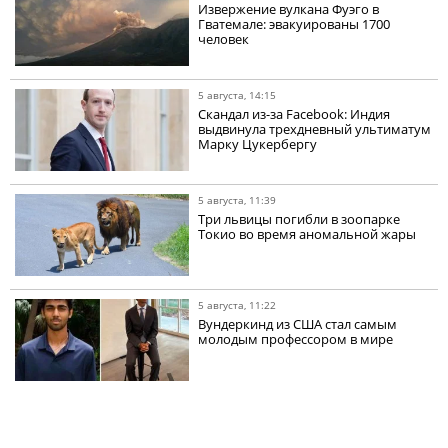
Извержение вулкана Фуэго в
Гватемале: эвакуированы 1700
человек
5 августа, 14:15
Скандал из-за Facebook: Индия
выдвинула трехдневный ультиматум
Марку Цукербергу
5 августа, 11:39
Три львицы погибли в зоопарке
Токио во время аномальной жары
5 августа, 11:22
Вундеркинд из США стал самым
молодым профессором в мире