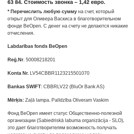
63 84. Стоимость звонка – 1,42 евро.
* Перечислить любую сумму
на счет, который
открыт для Оливера Васкиса в благотворительном
фонде BeOpen. С денег на счету не делаются никакие
отчисления.
Labdarības fonds BeOpen
Reģ.Nr
. 50008218201
Konta Nr.
LV54CBBR1123215501070
Bankas SWIFT
: CBBRLV22 (BluOr Bank AS)
Mērķis:
Zaļā lampa. Palīdzība Oliveram Vaskim
Фонд BeOpen имеет статус Общественно-полезной
организации (Sabiedriskā labuma organizācija - SLO),
это дает благотворителям возможность получать