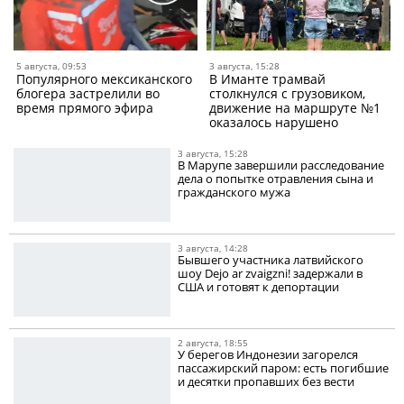
5 августа, 09:53
3 августа, 15:28
Популярного мексиканского
В Иманте трамвай
блогера застрелили во
столкнулся с грузовиком,
время прямого эфира
движение на маршруте №1
оказалось нарушено
3 августа, 15:28
В Марупе завершили расследование
дела о попытке отравления сына и
гражданского мужа
3 августа, 14:28
Бывшего участника латвийского
шоу Dejo ar zvaigzni! задержали в
США и готовят к депортации
2 августа, 18:55
У берегов Индонезии загорелся
пассажирский паром: есть погибшие
и десятки пропавших без вести