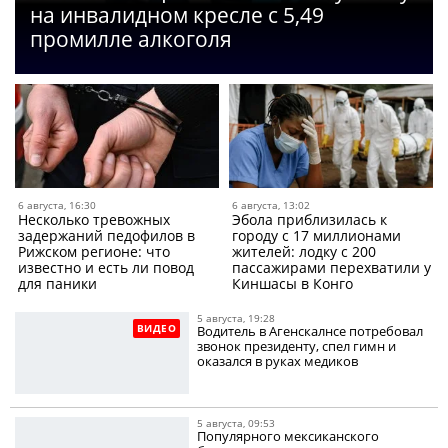
на инвалидном кресле с 5,49
промилле алкоголя
6 августа, 16:30
6 августа, 13:02
Несколько тревожных
Эбола приблизилась к
задержаний педофилов в
городу с 17 миллионами
Рижском регионе: что
жителей: лодку с 200
известно и есть ли повод
пассажирами перехватили у
для паники
Киншасы в Конго
5 августа, 19:28
ВИДЕО
Водитель в Агенскалнсе потребовал
звонок президенту, спел гимн и
оказался в руках медиков
5 августа, 09:53
Популярного мексиканского