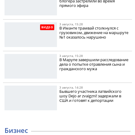
блогера застрелили во время
прямого эфира
3 августа, 15:28
ВИДЕО
В Иманте трамвай столкнулся с
грузовиком, движение на маршруте
№1 оказалось нарушено
3 августа, 15:28
В Марупе завершили расследование
дела о попытке отравления сына и
гражданского мужа
3 августа, 14:28
Бывшего участника латвийского
шоу Dejo ar zvaigzni! задержали в
США и готовят к депортации
Бизнес