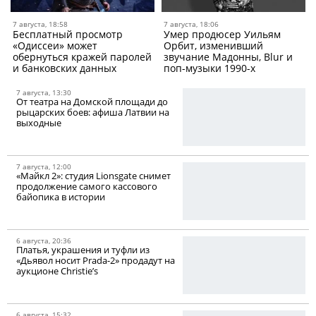
7 августа, 18:58
7 августа, 18:06
Бесплатный просмотр
Умер продюсер Уильям
«Одиссеи» может
Орбит, изменивший
обернуться кражей паролей
звучание Мадонны, Blur и
и банковских данных
поп-музыки 1990-х
7 августа, 13:30
От театра на Домской площади до
рыцарских боев: афиша Латвии на
выходные
7 августа, 12:00
«Майкл 2»: студия Lionsgate снимет
продолжение самого кассового
байопика в истории
6 августа, 20:36
Платья, украшения и туфли из
«Дьявол носит Prada-2» продадут на
аукционе Christie’s
6 августа, 15:32