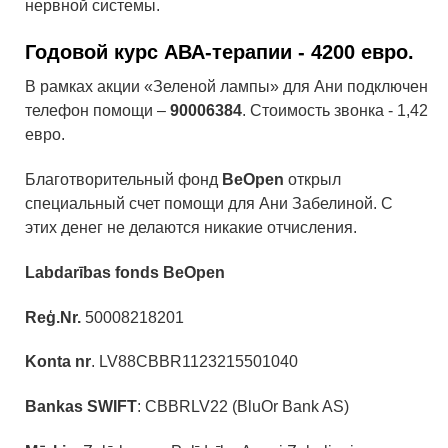
нервной системы.
Годовой курс АВА-терапии -
4200 евро
.
В рамках акции «Зеленой лампы» для Ани подключен
телефон помощи –
90006384
. Стоимость звонка - 1,42
евро.
Благотворительный фонд
BeOpen
открыл
специальный счет помощи для Ани Забелиной. С
этих денег не делаются никакие отчисления.
Labdarības fonds BeOpen
Reģ.Nr.
50008218201
Konta nr
. LV88CBBR1123215501040
Bankas SWIFT
: CBBRLV22 (BluOr Bank AS)