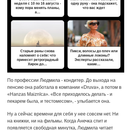
неделя с 10 по 16 августа -
одну руну - она подскажет,
кому пора менять планы,
что вас ждет
а…
Старые раны снова
Пикси, волосы до плеч или
напомнят о себе: что
длинные локоны?
принесет ретроградный
Эксперты рассказали,
Хирон до…
какие…
По профессии Людмила - кондитер. До выхода на
пенсию она работала в компании «Druva», а потом в
«Hanzas Maiznīca». «Все приходилось делать - и
пекарем была, и тестомесом», - улыбается она.
Ну а сейчас времени для себя у нее совсем нет. Ни
на книжки, ни на фильмы. Когда Анечка спит и
появляется свободная минутка, Людмила читает