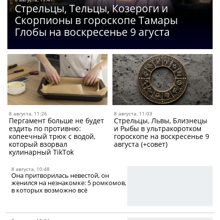
Стрельцы, Тельцы, Козероги и
Скорпионы в гороскопе Тамары
Глобы на воскресенье 9 агуста
8 августа, 11:26
8 августа, 11:03
Пергамент больше не будет
Стрельцы, Львы, Близнецы
ездить по противню:
и Рыбы в ультракоротком
копеечный трюк с водой,
гороскопе на воскресенье 9
который взорвал
августа (+совет)
кулинарный TikTok
8 августа, 10:48
Она притворилась невестой, он
женился на незнакомке: 5 ромкомов,
в которых возможно всё