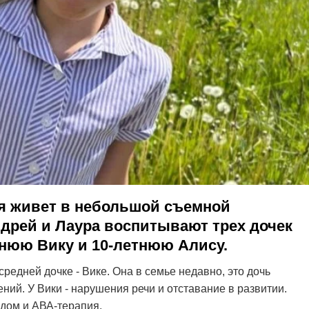
я живет в небольшой съемной
ндрей и Лаура воспитывают трех дочек
тнюю Вику и 10-летнюю Алису.
едней дочке - Вике. Она в семье недавно, это дочь
ий. У Вики - нарушения речи и отставание в развитии.
едом и АВА-терапия.