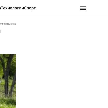
а
Технологии
Спорт
ита Трошкина
и