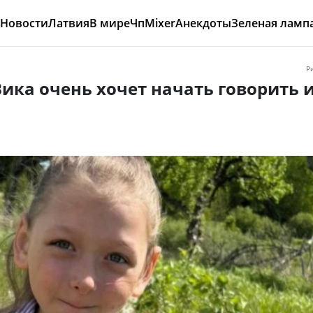
Новости
Латвия
В мире
Чп
Mixer
Анекдоты
Зеленая ламп
Р
Вика очень хочет начать говорить 