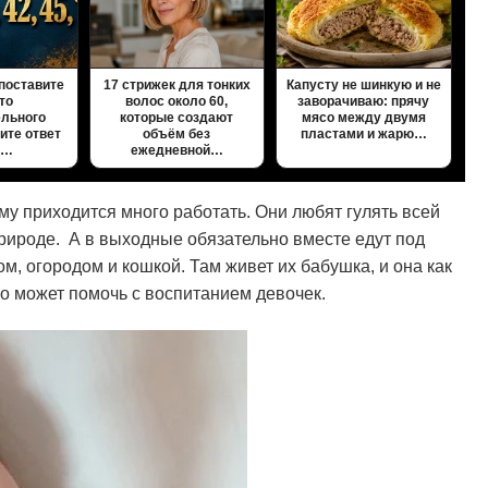
 поставите
17 стрижек для тонких
Капусту не шинкую и не
то
волос около 60,
заворачиваю: прячу
ельного
которые создают
мясо между двумя
ите ответ
объём без
пластами и жарю…
5…
ежедневной…
ему приходится много работать. Они любят гулять всей
природе. А в выходные обязательно вместе едут под
дом, огородом и кошкой. Там живет их бабушка, и она как
о может помочь с воспитанием девочек.