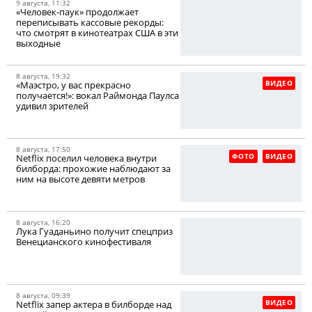
9 августа, 11:32
«Человек-паук» продолжает
переписывать кассовые рекорды:
что смотрят в кинотеатрах США в эти
выходные
8 августа, 19:32
ВИДЕО
«Маэстро, у вас прекрасно
получается!»: вокал Раймонда Паулса
удивил зрителей
8 августа, 17:50
ФОТО
ВИДЕО
Netflix поселил человека внутри
билборда: прохожие наблюдают за
ним на высоте девяти метров
8 августа, 16:20
Лука Гуаданьино получит спецприз
Венецианского кинофестиваля
8 августа, 09:39
ВИДЕО
Netflix запер актера в билборде над