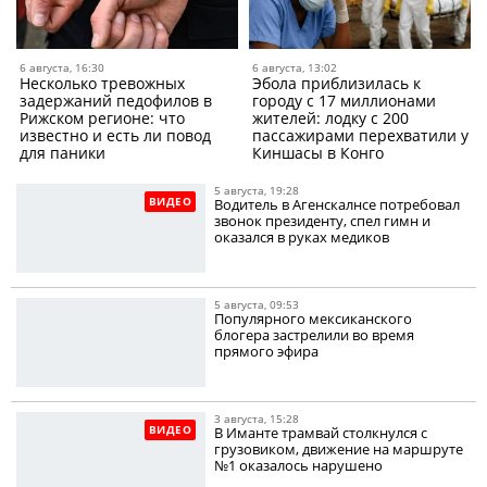
6 августа, 16:30
6 августа, 13:02
Несколько тревожных
Эбола приблизилась к
задержаний педофилов в
городу с 17 миллионами
Рижском регионе: что
жителей: лодку с 200
известно и есть ли повод
пассажирами перехватили у
для паники
Киншасы в Конго
5 августа, 19:28
ВИДЕО
Водитель в Агенскалнсе потребовал
звонок президенту, спел гимн и
оказался в руках медиков
5 августа, 09:53
Популярного мексиканского
блогера застрелили во время
прямого эфира
3 августа, 15:28
ВИДЕО
В Иманте трамвай столкнулся с
грузовиком, движение на маршруте
№1 оказалось нарушено