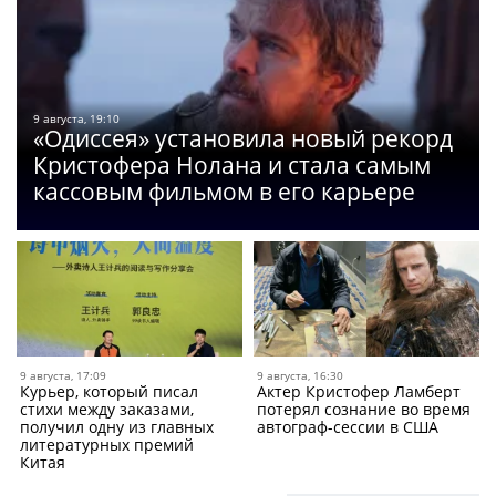
9 августа, 19:10
«Одиссея» установила новый рекорд
Кристофера Нолана и стала самым
кассовым фильмом в его карьере
9 августа, 17:09
9 августа, 16:30
Курьер, который писал
Актер Кристофер Ламберт
стихи между заказами,
потерял сознание во время
получил одну из главных
автограф-сессии в США
литературных премий
Китая