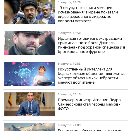
9 августа, 14:26
13 секунд после пяти месяцев
исчезновения: в Иране показали
видео верховного лидера, но
вопросы остаются
9 августа, 13:50
Ирландия готовится к экстрадиции
криминального босса Дэниела
Кинэхана - под охраной спецназа и в
бронированном фургоне
9 августа, 10:53
Искусственный интеллект для
бедных, живое общение - для элиты:
эксперт объяснил как нейросети
меняют воспитание
9 августа, 09:10
Премьер-министр Испании Педро
Санчес снова стал героем мемов -
ФОТО
8 августа, 21:09
Гренландия обеспокоена планами