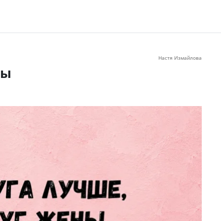
Настя Измайлова
ны