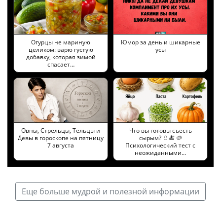
Огурцы не мариную
Юмор за день и шикарные
целиком: варю густую
усы
добавку, которая зимой
спасает…
Овны, Стрельцы, Тельцы и
Что вы готовы съесть
Девы в гороскопе на пятницу
сырым? 🥚🍝 🥔
7 августа
Психологический тест с
неожиданными…
Еще больше мудрой и полезной информации