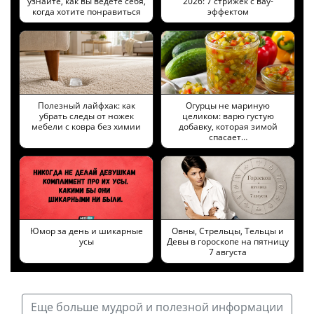
узнайте, как вы ведете себя,
2026: 7 стрижек с вау-
когда хотите понравиться
эффектом
Полезный лайфхак: как
Огурцы не мариную
убрать следы от ножек
целиком: варю густую
мебели с ковра без химии
добавку, которая зимой
спасает…
Юмор за день и шикарные
Овны, Стрельцы, Тельцы и
усы
Девы в гороскопе на пятницу
7 августа
Еще больше мудрой и полезной информации