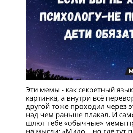
Эти мемы - как секретный язык
картинка, а внутри всё перево
другой тоже проходил через эт
над чем раньше плакал. И само
шлют тебе «обычные» мемы пр
на мысли: «Мило… но где тут 