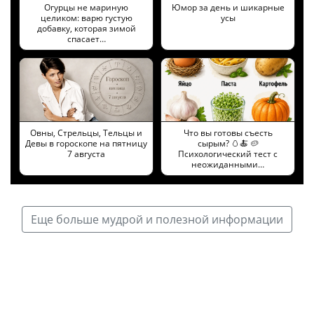
Огурцы не мариную
Юмор за день и шикарные
целиком: варю густую
усы
добавку, которая зимой
спасает…
Овны, Стрельцы, Тельцы и
Что вы готовы съесть
Девы в гороскопе на пятницу
сырым? 🥚🍝 🥔
7 августа
Психологический тест с
неожиданными…
Еще больше мудрой и полезной информации