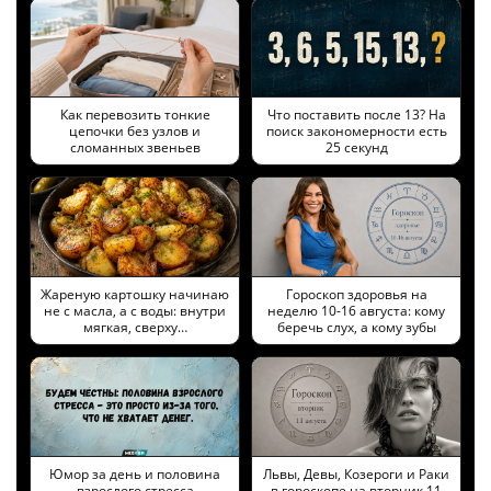
Как перевозить тонкие
Что поставить после 13? На
цепочки без узлов и
поиск закономерности есть
сломанных звеньев
25 секунд
Жареную картошку начинаю
Гороскоп здоровья на
не с масла, а с воды: внутри
неделю 10-16 августа: кому
мягкая, сверху…
беречь слух, а кому зубы
Юмор за день и половина
Львы, Девы, Козероги и Раки
взрослого стресса
в гороскопе на вторник 11