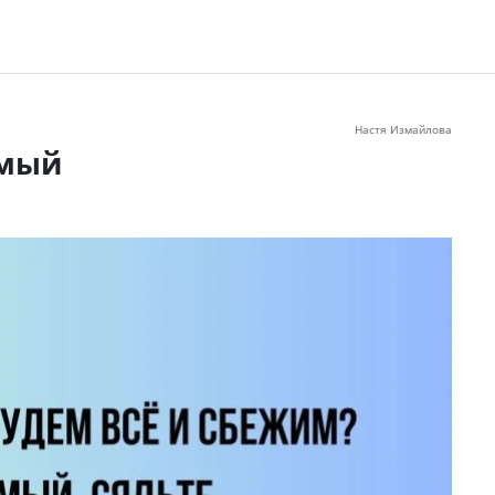
Настя Измайлова
имый