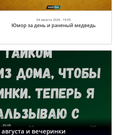
04 августа 2026 , 19:05
Юмор за день и раненый медведь
 , 06:08
 августа и вечеринки