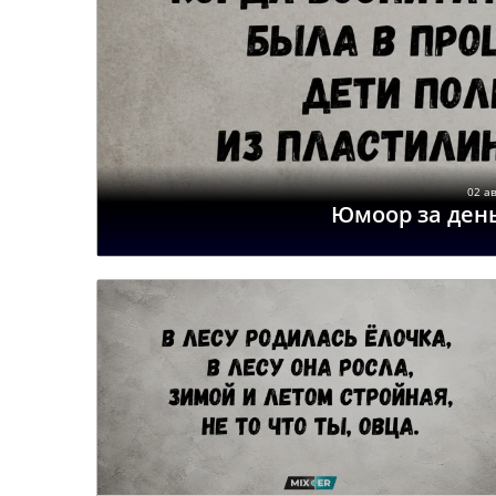
02 ав
Юмоор за день