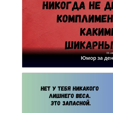
06 ав
Юмор за де