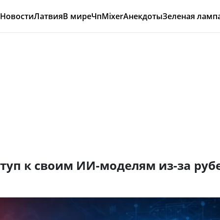
Новости
Латвия
В мире
Чп
Mixer
Анекдоты
Зеленая ламп
ступ к своим ИИ-моделям из-за руб