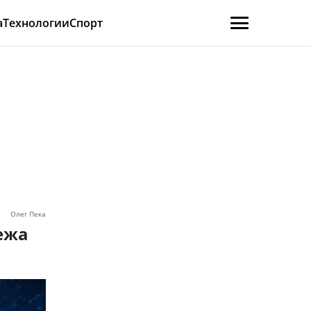
а
Технологии
Спорт
Олег Пека
ежа