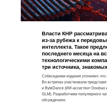
Власти КНР рассматрива
из-за рубежа к передов
интеллекта. Такое пред
последнего месяца на в
технологическими компа
три источника, знакомых
Собеседники издания уточняют, что
Во встречах участвовали представи
и ByteDance (ИИ-ассистент Doubao и 
GLM). Разработчики популярного чат
обсуждениях.