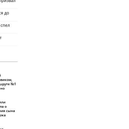
призвал
ся до
 спел
т
й
овиком,
шруте №1
ено
или
ла о
ния сына
мужа
ка