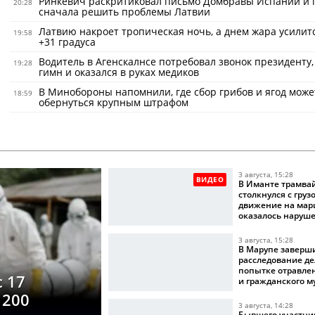
Ринкевич раскритиковал письмо Домбравы Испании и 
20:28
сначала решить проблемы Латвии
Латвию накроет тропическая ночь, а днем жара усилит
19:58
+31 градуса
Водитель в Агенскалнсе потребовал звонок президенту,
19:28
гимн и оказался в руках медиков
В Минобороны напомнили, где сбор грибов и ягод може
18:59
обернуться крупным штрафом
3 августа, 15:28
ВИДЕО
В Иманте трамва
столкнулся с груз
движение на мар
оказалось наруш
3 августа, 15:28
В Марупе заверш
расследование де
попытке отравле
с 17
и гражданского 
 200
3 августа, 14:28
Бывшего участни