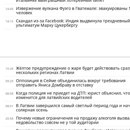
итальянке выигрышный лотерейный билет
Извержение вулкана Фуэго в Гватемале: эвакуированы 
14:40
человек
Скандал из-за Facebook: Индия выдвинула трехдневный
14:15
ультиматум Марку Цукербергу
Жёлтое предупреждение о жаре будет действовать сраз
10:28
нескольких регионах Латвии
Оппозиция в Сейме объединилась вокруг требования
09:29
отправить Яниса Домбраву в отставку
Когда полиция не приедет на ДТП: юрист объяснил, что
08:58
изменится для латвийских водителей
В Латвии завершился самый светлый период года и на
08:01
солярная осень
Почему новые ограничения на продажу алкоголя вызва
20:58
недовольство совсем не у той аудитории