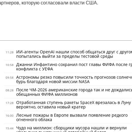
артнеров, которую согласовали власти США.
ИИ-агенты OpenAI нашли способ общаться друг с друго
11:28
попытались выйти за пределы тестовой среды
Джанни Инфантино сохранил пост главы ФИФА после г
10:58
конфликта с УЕФА
Астрономы резко повысили точность прогнозов солне
09:58
бурь благодаря новой миссии NASA
После ЧМ-2026 американские города так и не дождалис
08:28
обещанных ФИФА миллионов
Отработанная ступень ракеты SpaceX врезалась в Луну 
17:28
вероятно, оставила новый кратер
Лесные пожары в Европе вызвали появление редкого
16:00
огненного облака
Чудо на миллион: сборщики мусора нашли и вернули
15:44