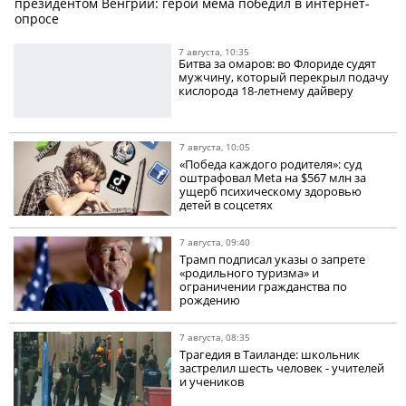
президентом Венгрии: герой мема победил в интернет-
опросе
7 августа, 10:35
Битва за омаров: во Флориде судят
мужчину, который перекрыл подачу
кислорода 18-летнему дайверу
7 августа, 10:05
«Победа каждого родителя»: суд
оштрафовал Meta на $567 млн за
ущерб психическому здоровью
детей в соцсетях
7 августа, 09:40
Трамп подписал указы о запрете
«родильного туризма» и
ограничении гражданства по
рождению
7 августа, 08:35
Трагедия в Таиланде: школьник
застрелил шесть человек - учителей
и учеников