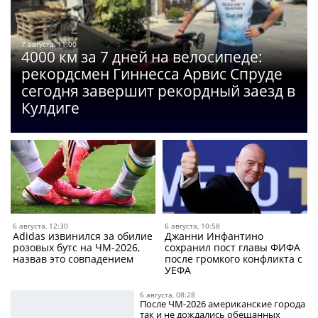
7 августа, 11:00
4000 км за 7 дней на велосипеде:
рекордсмен Гиннесса Арвис Спруде
сегодня завершит рекордный заезд в
Кулдиге
6 августа, 12:30
6 августа, 10:58
Adidas извинился за обилие
Джанни Инфантино
розовых бутс на ЧМ-2026,
сохранил пост главы ФИФА
назвав это совпадением
после громкого конфликта с
УЕФА
6 августа, 08:28
После ЧМ-2026 американские города
так и не дождались обещанных