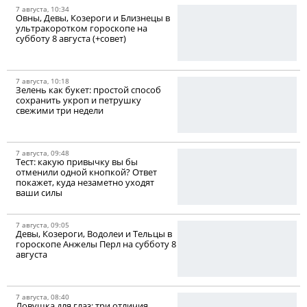
7 августа, 10:34
Овны, Девы, Козероги и Близнецы в
ультракоротком гороскопе на
субботу 8 августа (+совет)
7 августа, 10:18
Зелень как букет: простой способ
сохранить укроп и петрушку
свежими три недели
7 августа, 09:48
Тест: какую привычку вы бы
отменили одной кнопкой? Ответ
покажет, куда незаметно уходят
ваши силы
7 августа, 09:05
Девы, Козероги, Водолеи и Тельцы в
гороскопе Анжелы Перл на субботу 8
августа
7 августа, 08:40
Ловушка для глаз: три отличия