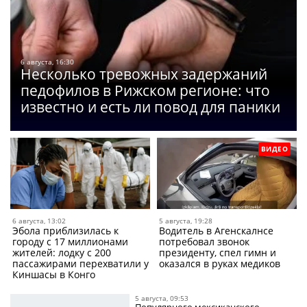
6 августа, 16:30
Несколько тревожных задержаний
педофилов в Рижском регионе: что
известно и есть ли повод для паники
ВИДЕО
6 августа, 13:02
5 августа, 19:28
Эбола приблизилась к
Водитель в Агенскалнсе
городу с 17 миллионами
потребовал звонок
жителей: лодку с 200
президенту, спел гимн и
пассажирами перехватили у
оказался в руках медиков
Киншасы в Конго
5 августа, 09:53