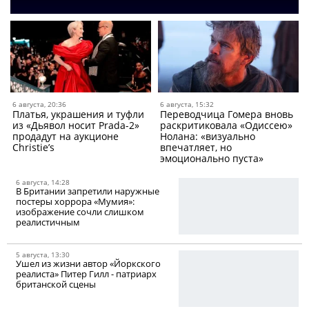
6 августа, 20:36
6 августа, 15:32
Платья, украшения и туфли
Переводчица Гомера вновь
из «Дьявол носит Prada-2»
раскритиковала «Одиссею»
продадут на аукционе
Нолана: «визуально
Christie’s
впечатляет, но
эмоционально пуста»
6 августа, 14:28
В Британии запретили наружные
постеры хоррора «Мумия»:
изображение сочли слишком
реалистичным
5 августа, 13:30
Ушел из жизни автор «Йоркского
реалиста» Питер Гилл - патриарх
британской сцены