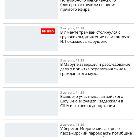
Популярного мексиканского
блогера застрелили во время
прямого эфира
3 августа, 15:28
ВИДЕО
В Иманте трамвай столкнулся с
грузовиком, движение на маршруте
№1 оказалось нарушено
3 августа, 15:28
В Марупе завершили расследование
дела о попытке отравления сына и
гражданского мужа
3 августа, 14:28
Бывшего участника латвийского
шоу Dejo ar zvaigzni! задержали в
США и готовят к депортации
2 августа, 18:55
У берегов Индонезии загорелся
пассажирский паром: есть погибшие