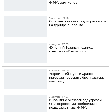
ФИФА миллионов
5 августа, 09:06
Остапенко не смогла доиграть матч
на турнире в Торонто
4 августа, 17:55
40-летний Возинья подписал
контракт с «Коло-Коло»
4 августа, 16:00
Устроителей «Тур де Франс»
призвали проверять бюстгальтеры
участниц
3 августа, 17:57
Инфантино оказался под угрозой:
США опровергли сообщения о
поддержке главы ФИФА