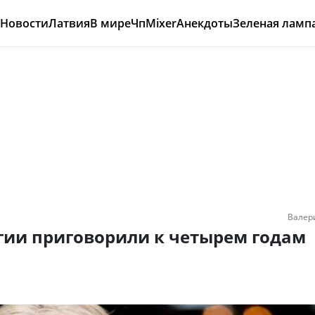
Новости
Латвия
В мире
Чп
Mixer
Анекдоты
Зеленая ламп
Валер
гии приговорили к четырем годам