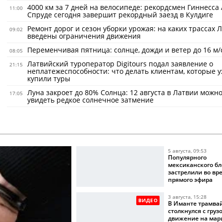
4000 км за 7 дней на велосипеде: рекордсмен Гиннесса
11:00
Спруде сегодня завершит рекордный заезд в Кулдиге
Ремонт дорог и сезон уборки урожая: на каких трассах 
09:02
введены ограничения движения
Переменчивая пятница: солнце, дожди и ветер до 16 м/
08:05
Латвийский туроператор Digitours подал заявление о
21:15
неплатежеспособности: что делать клиентам, которые 
купили туры
Луна закроет до 80% Солнца: 12 августа в Латвии можно
17:05
увидеть редкое солнечное затмение
5 августа, 09:53
Популярного
мексиканского бл
застрелили во вр
прямого эфира
3 августа, 15:28
ВИДЕО
В Иманте трамва
столкнулся с груз
движение на мар