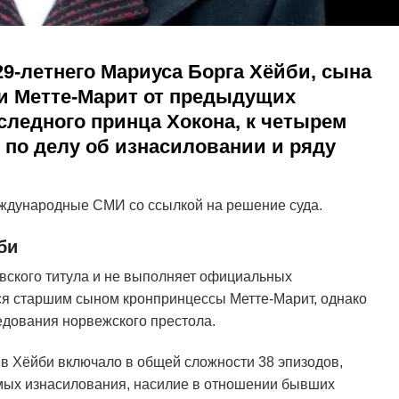
29-летнего Мариуса Борга Хёйби, сына
и Метте-Марит от предыдущих
следного принца Хокона, к четырем
по делу об изнасиловании и ряду
ждународные СМИ со ссылкой на решение суда.
би
вского титула и не выполняет официальных
ся старшим сыном кронпринцессы Метте-Марит, однако
едования норвежского престола.
в Хёйби включало в общей сложности 38 эпизодов,
мых изнасилования, насилие в отношении бывших