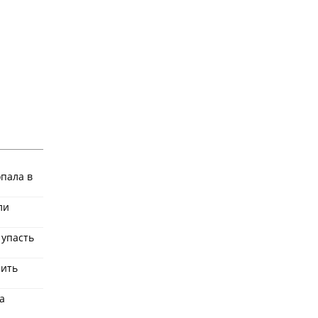
пала в
ли
 упасть
нить
а