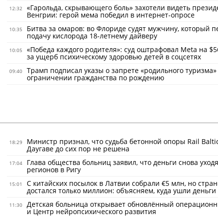
«Гарольда, скрывающего боль» захотели видеть прези
12:32
Венгрии: герой мема победил в интернет-опросе
Битва за омаров: во Флориде судят мужчину, который 
10:35
подачу кислорода 18-летнему дайверу
«Победа каждого родителя»: суд оштрафовал Meta на $5
10:05
за ущерб психическому здоровью детей в соцсетях
Трамп подписал указы о запрете «родильного туризма»
09:40
ограничении гражданства по рождению
Министр признал, что судьба бетонной опоры Rail Balti
18:29
Даугаве до сих пор не решена
Глава общества больниц заявил, что деньги снова уходя
17:04
регионов в Ригу
С китайских посылок в Латвии собрали €5 млн, но стран
15:01
достался только миллион: объясняем, куда ушли деньги
Детская больница открывает обновлённый операционн
11:30
и Центр нейропсихического развития