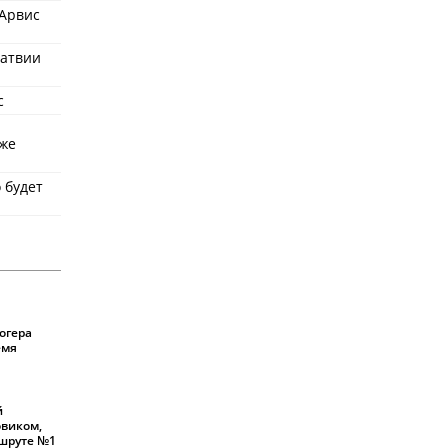
 Арвис
Латвии
с
уже
 будет
огера
емя
й
овиком,
шруте №1