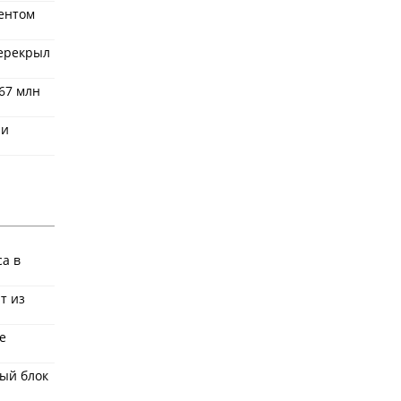
дентом
перекрыл
67 млн
 и
ca в
т из
е
ый блок