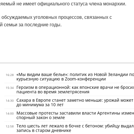
няемый не имеет официального статуса члена монархии.
х обсуждаемых уголовных процессов, связанных с
 семьи за последние годы.
«Мы видим ваше белье»: политик из Новой Зеландии по
16:28
курьезную ситуацию в Zoom-конференции
Героизм в операционной: как японские врачи не броси
15:34
пациента во время землетрясения
Сахара в Европе станет заметно меньше: урожай может
14:30
до минимума за 10 лет
Массовые протесты заставили власти Аргентины изме
14:00
спорный закон о земле
Тело шесть лет лежало в бочке с бетоном: убийцу выдал
12:58
запись в старом дневнике