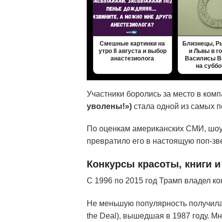
Смешные картинки на
Близнецы, Р
утро 8 августа и выбор
и Львы в г
анастезиолога
Василисы В
на субб
Участники боролись за место в ком
уволены!»)
стала одной из самых п
По оценкам американских СМИ, шоу
превратило его в настоящую поп-зв
Конкурсы красоты, книги и
С 1996 по 2015 год Трамп владел к
Не меньшую популярность получила
the Deal), вышедшая в 1987 году. М