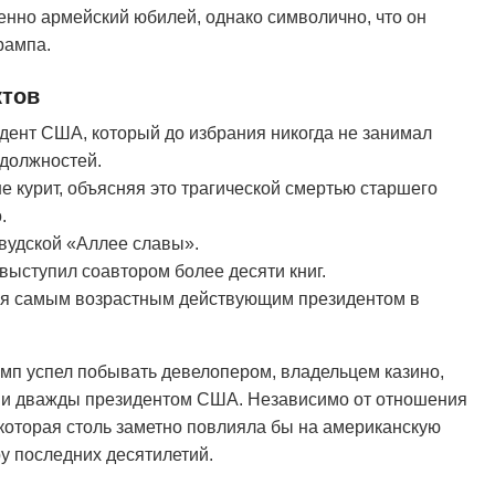
нно армейский юбилей, однако символично, что он
рампа.
ктов
дент США, который до избрания никогда не занимал
должностей.
не курит, объясняя это трагической смертью старшего
.
ивудской «Аллее славы».
выступил соавтором более десяти книг.
тся самым возрастным действующим президентом в
мп успел побывать девелопером, владельцем казино,
в и дважды президентом США. Независимо от отношения
, которая столь заметно повлияла бы на американскую
ру последних десятилетий.