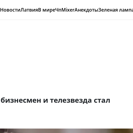
Новости
Латвия
В мире
Чп
Mixer
Анекдоты
Зеленая ламп
 бизнесмен и телезвезда стал