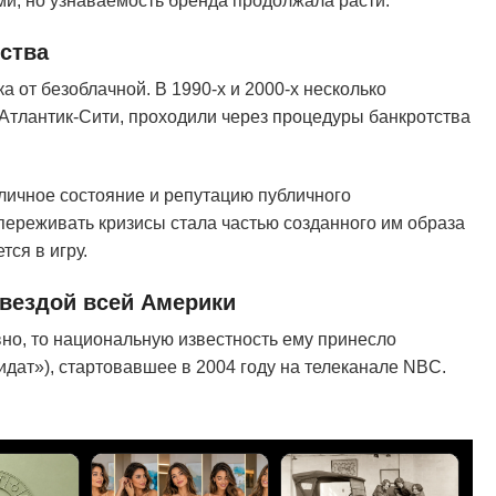
и, но узнаваемость бренда продолжала расти.
ства
 от безоблачной. В 1990-х и 2000-х несколько
 Атлантик-Сити, проходили через процедуры банкротства
личное состояние и репутацию публичного
переживать кризисы стала частью созданного им образа
тся в игру.
звездой всей Америки
но, то национальную известность ему принесло
дат»), стартовавшее в 2004 году на телеканале NBC.