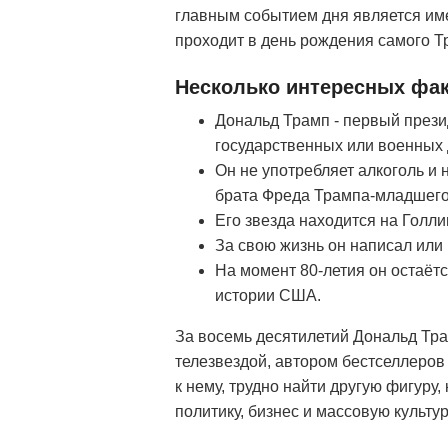
главным событием дня является име
проходит в день рождения самого Т
Несколько интересных фа
Дональд Трамп - первый прези
государственных или военных 
Он не употребляет алкоголь и 
брата Фреда Трампа-младшего
Его звезда находится на Голл
За свою жизнь он написал или 
На момент 80-летия он остаё
истории США.
За восемь десятилетий Дональд Тра
телезвездой, автором бестселлеро
к нему, трудно найти другую фигуру
политику, бизнес и массовую культу