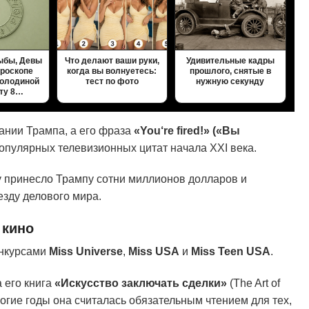
ыбы, Девы
Что делают ваши руки,
Удивительные кадры
ороскопе
когда вы волнуетесь:
прошлого, снятые в
олодиной
тест по фото
нужную секунду
оту 8…
пании Трампа, а его фраза
«
You
‘re
fired
!» («Вы
опулярных телевизионных цитат начала XXI века.
 принесло Трампу сотни миллионов долларов и
езду делового мира.
 кино
онкурсами
Miss
Universe
,
Miss
USA
и
Miss
Teen
USA
.
 его книга
«Искусство заключать сделки»
(The Art of
ногие годы она считалась обязательным чтением для тех,