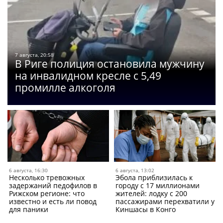
7 августа, 20:58
В Риге полиция остановила мужчину
на инвалидном кресле с 5,49
промилле алкоголя
6 августа, 16:30
6 августа, 13:02
Несколько тревожных
Эбола приблизилась к
задержаний педофилов в
городу с 17 миллионами
Рижском регионе: что
жителей: лодку с 200
известно и есть ли повод
пассажирами перехватили у
для паники
Киншасы в Конго