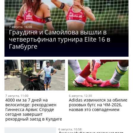
7 августа, 16:00
Граудиня и Самойлова вышли в
четвертьфинал турнира Elite 16 в
Гамбурге
7 августа, 11:00
6 августа, 12:30
4000 км за 7 дней на
Adidas извинился за обилие
велосипеде: рекордсмен
розовых бутс на ЧМ-2026,
Гиннесса Арвис Спруде
назвав это совпадением
сегодня завершит
рекордный заезд в Кулдиге
6 августа, 10:58
Джанни Инфантино сохранил пост