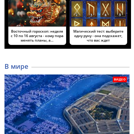
Восточный гороскоп: неделя
Магический тест: выберите
с 10 по 16 августа - кому пора
одну руну - она подскажет,
менять планы, а…
что вас ждет
В мире
ВИДЕО