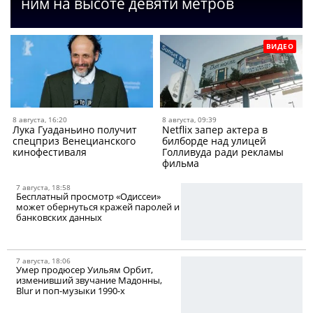
ним на высоте девяти метров
ВИДЕО
8 августа, 16:20
8 августа, 09:39
Лука Гуаданьино получит
Netflix запер актера в
спецприз Венецианского
билборде над улицей
кинофестиваля
Голливуда ради рекламы
фильма
7 августа, 18:58
Бесплатный просмотр «Одиссеи»
может обернуться кражей паролей и
банковских данных
7 августа, 18:06
Умер продюсер Уильям Орбит,
изменивший звучание Мадонны,
Blur и поп-музыки 1990-х