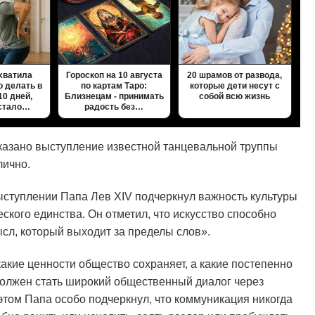
хватила
Гороскоп на 10 августа
20 шрамов от развода,
о делать в
по картам Таро:
которые дети несут с
10 дней,
Близнецам - принимать
собой всю жизнь
 стало…
радость без…
казано выступление известной танцевальной труппы
лично.
выступлении Папа Лев XIV подчеркнул важность культуры
еского единства. Он отметил, что искусство способно
сл, который выходит за пределы слов».
акие ценности общество сохраняет, а какие постепенно
 должен стать широкий общественный диалог через
этом Папа особо подчеркнул, что коммуникация никогда