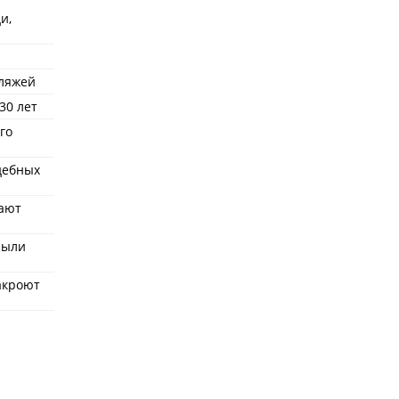
и,
пляжей
30 лет
го
удебных
ают
рыли
акроют