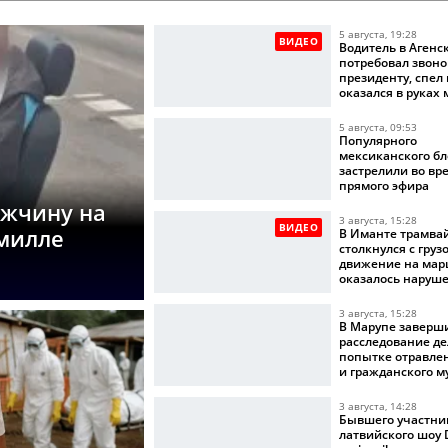
5 августа, 19:28
ВИДЕО
Водитель в Агенс
потребовал звоно
президенту, спел
оказался в руках
5 августа, 09:53
Популярного
мексиканского бл
застрелили во вр
прямого эфира
ужчину на
3 августа, 15:28
ВИДЕО
омилле
В Иманте трамва
столкнулся с груз
движение на мар
оказалось наруш
3 августа, 15:28
В Марупе заверш
расследование де
попытке отравле
и гражданского 
3 августа, 14:28
Бывшего участни
латвийского шоу D