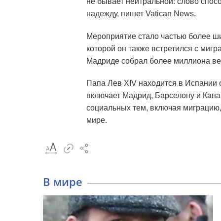
не бывает нейтральной: слово спосо
надежду, пишет Vatican News.
Мероприятие стало частью более ш
которой он также встретился с миг
Мадриде собрал более миллиона ве
Папа Лев XIV находится в Испании 
включает Мадрид, Барселону и Кана
социальных тем, включая миграцию,
мире.
В мире