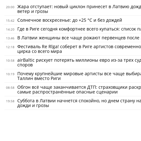
Жара отступает: новый циклон принесет в Латвию дожд
20:00
ветер и грозы
Солнечное воскресенье: до +25 °C и без дождей
15:42
Где в Риге сегодня комфортнее всего купаться: список 
14:20
В Латвии женщины все чаще рожают первенцев после 
13:46
Фестиваль Re Rīga! соберет в Риге артистов современно
12:18
цирка со всего мира
airBaltic рискует потерять миллионы евро из-за трех с
10:58
споров
Почему крупнейшие мировые артисты все чаще выбир
10:19
Таллин вместо Риги
Обгон всё чаще заканчивается ДТП: страховщики раск
08:58
самые распространённые опасные сценарии
Суббота в Латвии начнется спокойно, но днем страну н
19:58
дожди и грозы