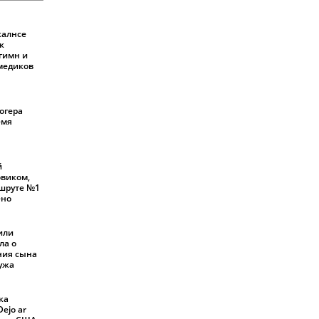
калнсе
к
 гимн и
 медиков
огера
емя
й
овиком,
шруте №1
ено
или
ла о
ния сына
мужа
ка
ejo ar