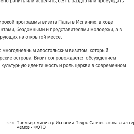
бно ранить или исцелить, сеять раздор или пробуждать
ирокой программы визита Папы в Испанию, в ходе
рантами, бездомными и представителями молодежи, а в
рующих на открытой мессе.
с многодневным апостольским визитом, который
рские острова. Визит сопровождается обсуждением
 культурную идентичность и роль церкви в современном
Премьер-министр Испании Педро Санчес снова стал г
09:10
мемов - ФОТО