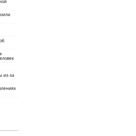
ной
роили
об
х
еловек
ы из-за
влениях