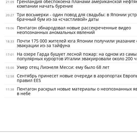
Гренландия обеспокоена планами американской нефтя
21:09
компании начать бурение
Три восьмерки - один повод для свадьбы: в Японии уст
20:27
брачный бум из-за «счастливой» даты
Пентагон обнародовал новые рассекреченные видео
19:06
неопознанных аномальных явлений
Почти 175 000 жителей юга Японии получили указание 
18:33
эвакуации из-за тайфуна
На озере Гарда бушует лесной пожар: на одном из самы
17:01
популярных курортов Италии эвакуировали около 200 ч
Умер отец Лионеля Месси: ему было 68 лет
15:00
Сентябрь принесет новые очереди в аэропортах Европ
12:58
правил EES
Пентагон раскрыл новые материалы о неопознанных я
11:38
в небе