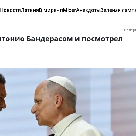
Новости
Латвия
В мире
Чп
Mixer
Анекдоты
Зеленая ламп
Валер
Антонио Бандерасом и посмотрел