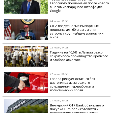
Евросоюзу пошлинами после нового
многомиллиардного штрафа для
Google
24 июля, 11:58
США вводят новые импортные
пошлины для 60 стран, и они
затронут крупнейшие экономики
мира
22 июля, 14:28
Падение на 40,6%: в Латвии резко
сократилось производство крепкого
и слабого алкоголя
22 июля, 08:58
Европа рискует остаться без
дизтоплива из-за резкого
сокращения переработки и
логистических сбоев
21 июля, 20:28
Венгерский OTP Bank объявляет о
покупке Luminor и готовится к
расширению в странах Балтии