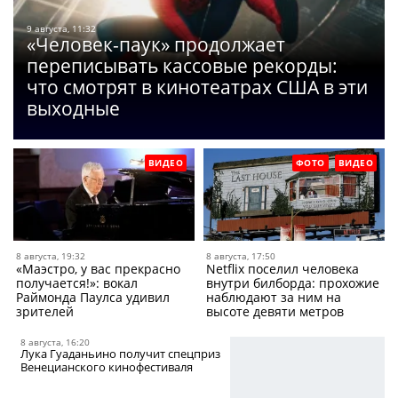
9 августа, 11:32
«Человек-паук» продолжает
переписывать кассовые рекорды:
что смотрят в кинотеатрах США в эти
выходные
ВИДЕО
ФОТО
ВИДЕО
8 августа, 19:32
8 августа, 17:50
«Маэстро, у вас прекрасно
Netflix поселил человека
получается!»: вокал
внутри билборда: прохожие
Раймонда Паулса удивил
наблюдают за ним на
зрителей
высоте девяти метров
8 августа, 16:20
Лука Гуаданьино получит спецприз
Венецианского кинофестиваля