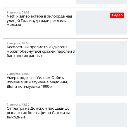
8 августа, 09:39
ВИДЕО
Netflix запер актера в билборде над
улицей Голливуда ради рекламы
фильма
7 августа, 18:58
Бесплатный просмотр «Одиссеи»
может обернуться кражей паролей и
банковских данных
7 августа, 18:06
Умер продюсер Уильям Орбит,
изменивший звучание Мадонны,
Blur и поп-музыки 1990-х
7 августа, 13:30
От театра на Домской площади до
рыцарских боев: афиша Латвии на
выходные