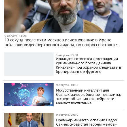
9 августа, 14:26
13 секунд после пяти месяцев исчезновения: в Иране
показали видео верховного лидера, но вопросы остаются
9 августа, 13:50
Ирландия готовится к экстрадиции
криминального босса Дэниела
Кинэхана - под охраной спецназа и в
бронированном фургоне
9 августа, 10:53
Искусственный интеллект для
бедных, живое общение - для элиты:
эксперт объяснил как нейросети
меняют воспитание
9 августа, 09:10
Премьер-министр Испании Педро
Санчес снова стал героем мемов -