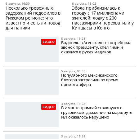
6 августа, 16:30
6 августа, 13:02
Несколько тревожных
Эбола приблизилась к
задержаний педофилов в
городу с 17 миллионами
Рижском регионе: что
жителей: лодку с 200
известно и есть ли повод
пассажирами перехватили у
для паники
Киншасы в Конго
5 августа, 19:28
ВИДЕО
Водитель в Агенскалнсе потребовал
звонок президенту, спел гимн и
оказался в руках медиков
5 августа, 09:53
Популярного мексиканского
блогера застрелили во время
прямого эфира
3 августа, 15:28
ВИДЕО
В Иманте трамвай столкнулся с
грузовиком, движение на маршруте
№1 оказалось нарушено
3 августа, 15:28