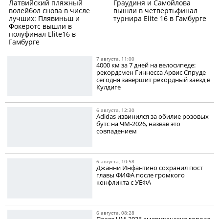
Латвийский пляжный
Граудиня и Самойлова
волейбол снова в числе
вышли в четвертьфинал
лучших: Плявиньш и
турнира Elite 16 в Гамбурге
Фокеротс вышли в
полуфинал Elite16 в
Гамбурге
7 августа, 11:00
4000 км за 7 дней на велосипеде:
рекордсмен Гиннесса Арвис Спруде
сегодня завершит рекордный заезд в
Кулдиге
6 августа, 12:30
Adidas извинился за обилие розовых
бутс на ЧМ-2026, назвав это
совпадением
6 августа, 10:58
Джанни Инфантино сохранил пост
главы ФИФА после громкого
конфликта с УЕФА
6 августа, 08:28