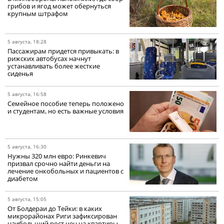
грибов и ягод может обернуться
крупным штрафом
5 августа, 18:28
Пассажирам придется привыкать: в
рижских автобусах начнут
устанавливать более жесткие
сиденья
5 августа, 16:58
Семейное пособие теперь положено
и студентам, но есть важные условия
5 августа, 16:30
Нужны 320 млн евро: Ринкевич
призвал срочно найти деньги на
лечение онкобольных и пациентов с
диабетом
5 августа, 15:05
От Болдераи до Тейки: в каких
микрорайонах Риги зафиксирован
наибольший рост цен на квартиры