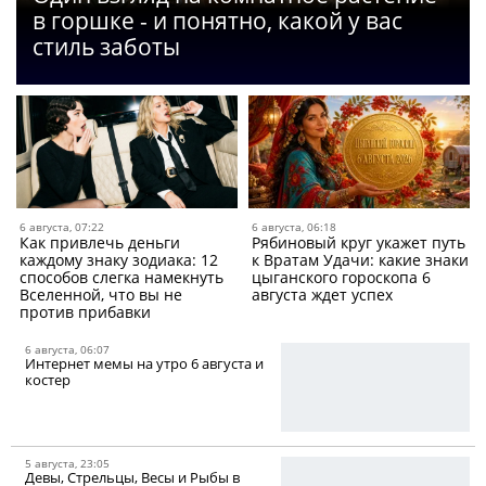
в горшке - и понятно, какой у вас
стиль заботы
6 августа, 07:22
6 августа, 06:18
Как привлечь деньги
Рябиновый круг укажет путь
каждому знаку зодиака: 12
к Вратам Удачи: какие знаки
способов слегка намекнуть
цыганского гороскопа 6
Вселенной, что вы не
августа ждет успех
против прибавки
6 августа, 06:07
Интернет мемы на утро 6 августа и
костер
5 августа, 23:05
Девы, Стрельцы, Весы и Рыбы в