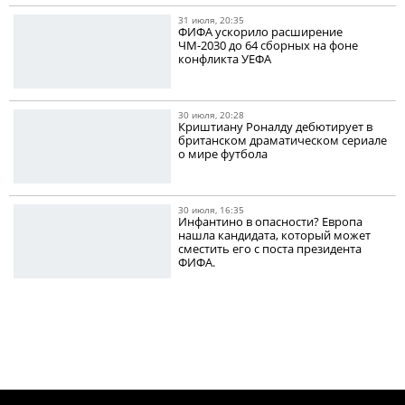
31 июля, 20:35
ФИФА ускорило расширение
ЧМ-2030 до 64 сборных на фоне
конфликта УЕФА
30 июля, 20:28
Криштиану Роналду дебютирует в
британском драматическом сериале
о мире футбола
30 июля, 16:35
Инфантино в опасности? Европа
нашла кандидата, который может
сместить его с поста президента
ФИФА.