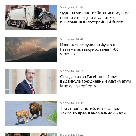
5 августа, 15:44
Чудо на миллион: сборщики мусора
нашли и вернули итальянке
выигрышный лотерейный билет
5 августа, 14:40
Извержение вулкана Фуэго в
Гватемале: эвакуированы 1700
человек
5 августа, 14:15
Скандал из-за Facebook: Индия
выдвинула трехдневный ультиматум
Марку Цукербергу
5 августа, 11:39
Три львицы погибли в зоопарке
Токио во время аномальной жары
5 августа, 11:22