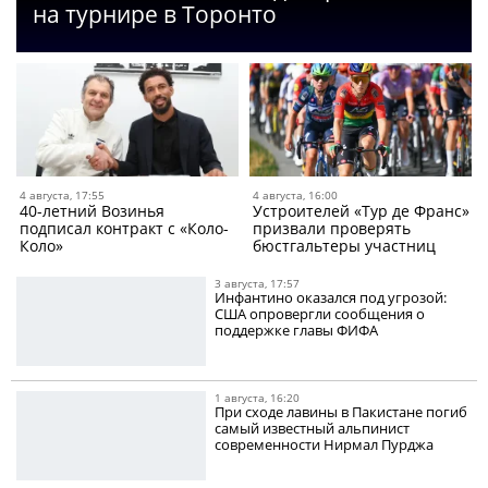
на турнире в Торонто
4 августа, 17:55
4 августа, 16:00
40-летний Возинья
Устроителей «Тур де Франс»
подписал контракт с «Коло-
призвали проверять
Коло»
бюстгальтеры участниц
3 августа, 17:57
Инфантино оказался под угрозой:
США опровергли сообщения о
поддержке главы ФИФА
1 августа, 16:20
При сходе лавины в Пакистане погиб
самый известный альпинист
современности Нирмал Пурджа