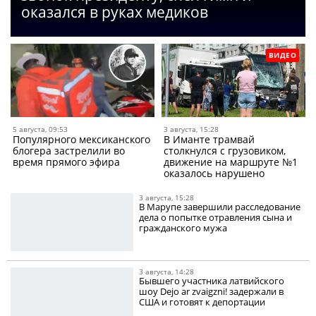
оказался в руках медиков
ВИДЕО
5 августа, 09:53
3 августа, 15:28
Популярного мексиканского
В Иманте трамвай
блогера застрелили во
столкнулся с грузовиком,
время прямого эфира
движение на маршруте №1
оказалось нарушено
3 августа, 15:28
В Марупе завершили расследование
дела о попытке отравления сына и
гражданского мужа
3 августа, 14:28
Бывшего участника латвийского
шоу Dejo ar zvaigzni! задержали в
США и готовят к депортации