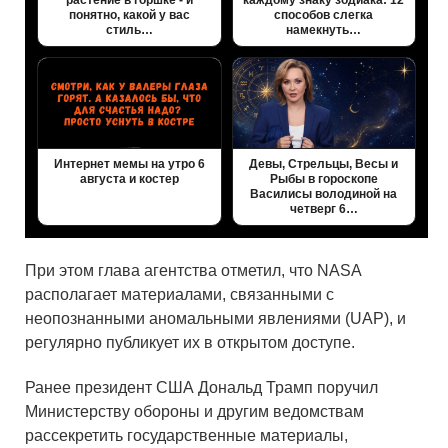
растение в горшке - и
каждому знаку зодиака: 12
понятно, какой у вас
способов слегка
стиль…
намекнуть…
Интернет мемы на утро 6
Девы, Стрельцы, Весы и
августа и костер
Рыбы в гороскопе
Василисы володиной на
четверг 6…
При этом глава агентства отметил, что NASA
располагает материалами, связанными с
неопознанными аномальными явлениями (UAP), и
регулярно публикует их в открытом доступе.
Ранее президент США Дональд Трамп поручил
Министерству обороны и другим ведомствам
рассекретить государственные материалы,