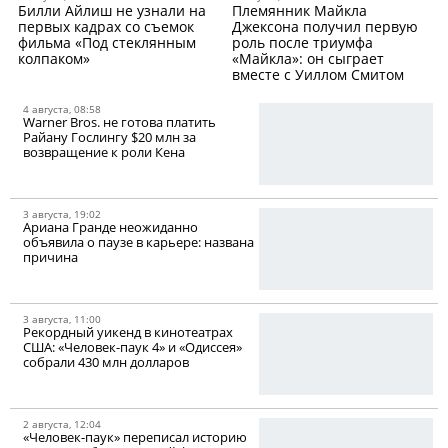
Билли Айлиш не узнали на
Племянник Майкла
первых кадрах со съемок
Джексона получил первую
фильма «Под стеклянным
роль после триумфа
колпаком»
«Майкла»: он сыграет
вместе с Уиллом Смитом
4 августа, 08:58
Warner Bros. не готова платить
Райану Гослингу $20 млн за
возвращение к роли Кена
3 августа, 19:02
Ариана Гранде неожиданно
объявила о паузе в карьере: названа
причина
3 августа, 11:00
Рекордный уикенд в кинотеатрах
США: «Человек-паук 4» и «Одиссея»
собрали 430 млн долларов
2 августа, 12:04
«Человек-паук» переписал историю