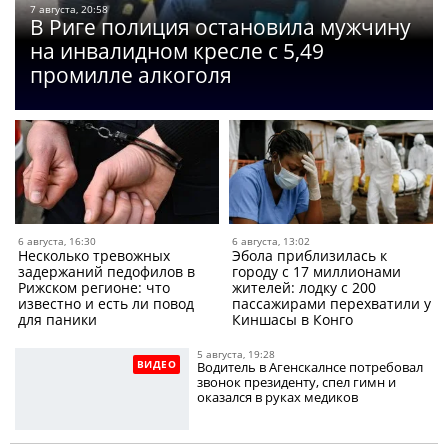
7 августа, 20:58
В Риге полиция остановила мужчину
на инвалидном кресле с 5,49
промилле алкоголя
6 августа, 16:30
6 августа, 13:02
Несколько тревожных
Эбола приблизилась к
задержаний педофилов в
городу с 17 миллионами
Рижском регионе: что
жителей: лодку с 200
известно и есть ли повод
пассажирами перехватили у
для паники
Киншасы в Конго
5 августа, 19:28
ВИДЕО
Водитель в Агенскалнсе потребовал
звонок президенту, спел гимн и
оказался в руках медиков