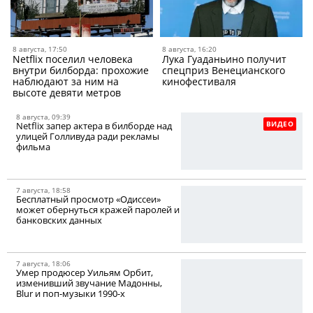
8 августа, 17:50
8 августа, 16:20
Netflix поселил человека
Лука Гуаданьино получит
внутри билборда: прохожие
спецприз Венецианского
наблюдают за ним на
кинофестиваля
высоте девяти метров
8 августа, 09:39
ВИДЕО
Netflix запер актера в билборде над
улицей Голливуда ради рекламы
фильма
7 августа, 18:58
Бесплатный просмотр «Одиссеи»
может обернуться кражей паролей и
банковских данных
7 августа, 18:06
Умер продюсер Уильям Орбит,
изменивший звучание Мадонны,
Blur и поп-музыки 1990-х