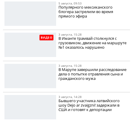
5 августа, 09:53
Популярного мексиканского
блогера застрелили во время
прямого эфира
3 августа, 15:28
ВИДЕО
В Иманте трамвай столкнулся с
грузовиком, движение на маршруте
№1 оказалось нарушено
3 августа, 15:28
В Марупе завершили расследование
дела о попытке отравления сына и
гражданского мужа
3 августа, 14:28
Бывшего участника латвийского
шоу Dejo ar zvaigzni! задержали в
США и готовят к депортации