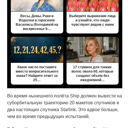
Весы, Девы, Раки и
Выберите выражение лица
Водолеи в гороскопе
и узнайте, что люди
Василисы Володиной на
чувствуют рядом с вами
воскресенье 9…
Какое число поставите
17 стрижек для тонких
вместо вопросительного
волос около 60, которые
знака? Найдите ответ за
создают объём без
25…
ежедневной…
Во время нынешнего полёта Ship должен вывести на
суборбитальную траекторию 20 макетов спутников и
два настоящих спутника Starlink. Это вдвое больше,
чем во время предыдущих испытаний.