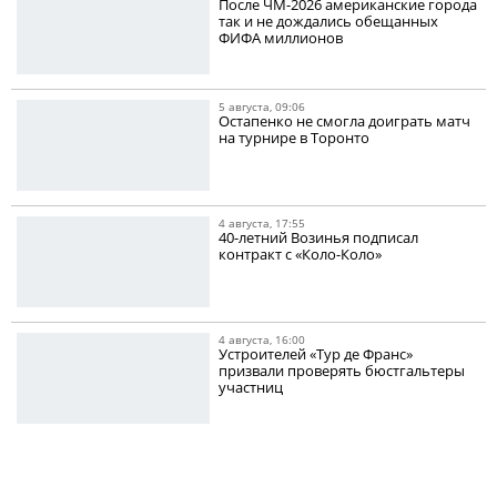
После ЧМ-2026 американские города
так и не дождались обещанных
ФИФА миллионов
5 августа, 09:06
Остапенко не смогла доиграть матч
на турнире в Торонто
4 августа, 17:55
40-летний Возинья подписал
контракт с «Коло-Коло»
4 августа, 16:00
Устроителей «Тур де Франс»
призвали проверять бюстгальтеры
участниц