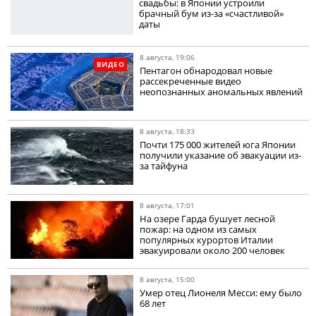
свадьбы: в Японии устроили
брачный бум из-за «счастливой»
даты
8 августа, 19:06
ВИДЕО
Пентагон обнародовал новые
рассекреченные видео
неопознанных аномальных явлений
8 августа, 18:33
Почти 175 000 жителей юга Японии
получили указание об эвакуации из-
за тайфуна
8 августа, 17:01
На озере Гарда бушует лесной
пожар: на одном из самых
популярных курортов Италии
эвакуировали около 200 человек
8 августа, 15:00
Умер отец Лионеля Месси: ему было
68 лет