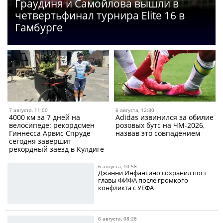
Граудиня и Самойлова вышли в
четвертьфинал турнира Elite 16 в
Гамбурге
7 августа, 11:00
6 августа, 12:30
4000 км за 7 дней на
Adidas извинился за обилие
велосипеде: рекордсмен
розовых бутс на ЧМ-2026,
Гиннесса Арвис Спруде
назвав это совпадением
сегодня завершит
рекордный заезд в Кулдиге
6 августа, 10:58
Джанни Инфантино сохранил пост
главы ФИФА после громкого
конфликта с УЕФА
6 августа, 08:28