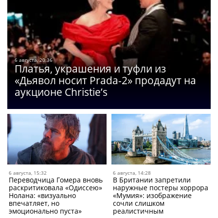
6 августа, 20:36
Платья, украшения и туфли из
«Дьявол носит Prada-2» продадут на
аукционе Christie’s
6 августа, 15:32
6 августа, 14:28
Переводчица Гомера вновь
В Британии запретили
раскритиковала «Одиссею»
наружные постеры хоррора
Нолана: «визуально
«Мумия»: изображение
впечатляет, но
сочли слишком
эмоционально пуста»
реалистичным