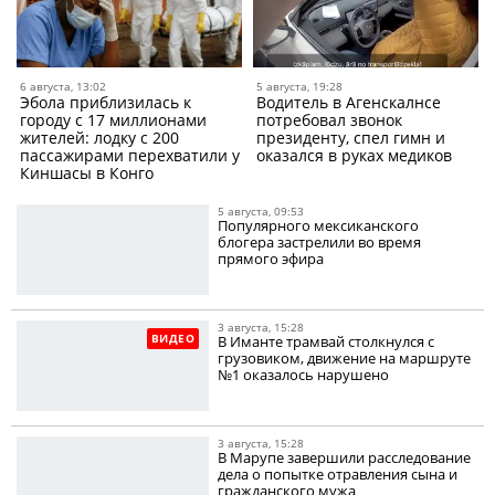
6 августа, 13:02
5 августа, 19:28
Эбола приблизилась к
Водитель в Агенскалнсе
городу с 17 миллионами
потребовал звонок
жителей: лодку с 200
президенту, спел гимн и
пассажирами перехватили у
оказался в руках медиков
Киншасы в Конго
5 августа, 09:53
Популярного мексиканского
блогера застрелили во время
прямого эфира
3 августа, 15:28
ВИДЕО
В Иманте трамвай столкнулся с
грузовиком, движение на маршруте
№1 оказалось нарушено
3 августа, 15:28
В Марупе завершили расследование
дела о попытке отравления сына и
гражданского мужа