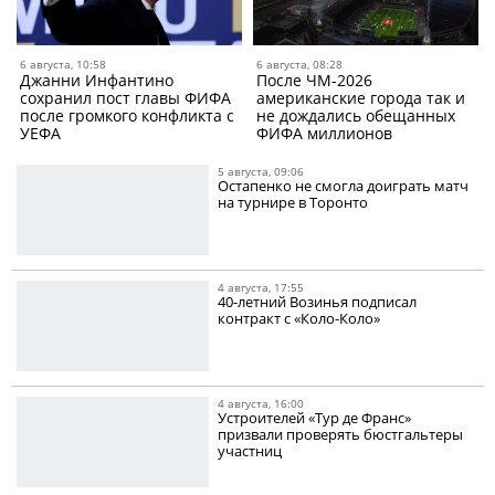
6 августа, 10:58
6 августа, 08:28
Джанни Инфантино
После ЧМ-2026
сохранил пост главы ФИФА
американские города так и
после громкого конфликта с
не дождались обещанных
УЕФА
ФИФА миллионов
5 августа, 09:06
Остапенко не смогла доиграть матч
на турнире в Торонто
4 августа, 17:55
40-летний Возинья подписал
контракт с «Коло-Коло»
4 августа, 16:00
Устроителей «Тур де Франс»
призвали проверять бюстгальтеры
участниц