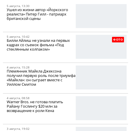
5 августа, 13:30
Ушел из жизни автор «Йоркского
реалиста» Питер Гилл - патриарх
британской сцены
5 августа, 10:42
ФОТО
Билли Айлиш не узнали на первых
кадрах со съемок фильма «Под
стеклянным колпаком»
4 августа, 15:28
Племянник Майкла Джексона
получил первую роль после триумфа
«Майкла»: он сыграет вместе с
Уиллом Смитом
4 августа, 08:58
Warner Bros. не готова платить
Райану Гослингу $20 млн за
возвращение к роли Кена
3 августа, 19:02