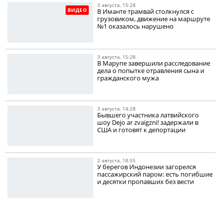
3 августа, 15:28
ВИДЕО
В Иманте трамвай столкнулся с
грузовиком, движение на маршруте
№1 оказалось нарушено
3 августа, 15:28
В Марупе завершили расследование
дела о попытке отравления сына и
гражданского мужа
3 августа, 14:28
Бывшего участника латвийского
шоу Dejo ar zvaigzni! задержали в
США и готовят к депортации
2 августа, 18:55
У берегов Индонезии загорелся
пассажирский паром: есть погибшие
и десятки пропавших без вести