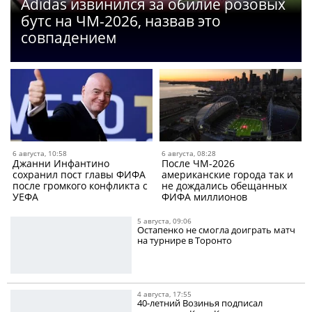
Adidas извинился за обилие розовых
бутс на ЧМ-2026, назвав это
совпадением
6 августа, 10:58
6 августа, 08:28
Джанни Инфантино
После ЧМ-2026
сохранил пост главы ФИФА
американские города так и
после громкого конфликта с
не дождались обещанных
УЕФА
ФИФА миллионов
5 августа, 09:06
Остапенко не смогла доиграть матч
на турнире в Торонто
4 августа, 17:55
40-летний Возинья подписал