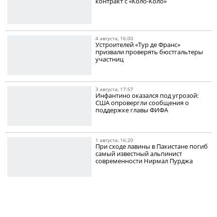
контракт с «Коло-Коло»
4 августа, 16:00
Устроителей «Тур де Франс»
призвали проверять бюстгальтеры
участниц
3 августа, 17:57
Инфантино оказался под угрозой:
США опровергли сообщения о
поддержке главы ФИФА
1 августа, 16:20
При сходе лавины в Пакистане погиб
самый известный альпинист
современности Нирмал Пурджа