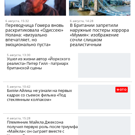
6 августа, 15:32
6 августа, 14:28
Переводчица Гомера вновь
В Британии запретили
раскритиковала «Одиссею»
наружные постеры хоррора
Нолана: «визуально
«Мумия»: изображение
впечатляет, но
сочли слишком
эмоционально пуста»
реалистичным
5 августа, 13:30
Ушел из жизни автор «Йоркского
реалиста» Питер Гилл - патриарх
британской сцены
5 августа, 10:42
ФОТО
Билли Айлиш не узнали на первых
кадрах со съемок фильма «Под
стеклянным колпаком»
4 августа, 15:28
Племянник Майкла Джексона
получил первую роль после триумфа
«Майкла»: он сыграет вместе с