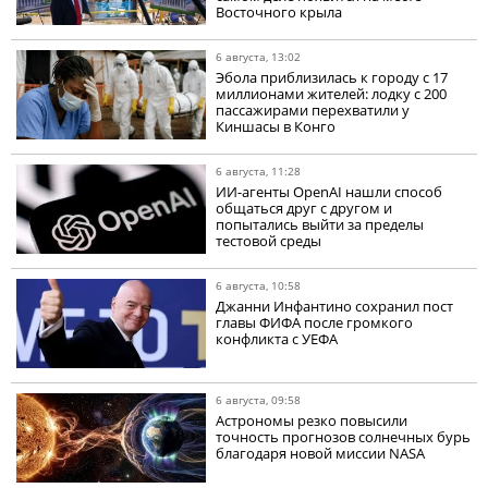
Восточного крыла
6 августа, 13:02
Эбола приблизилась к городу с 17
миллионами жителей: лодку с 200
пассажирами перехватили у
Киншасы в Конго
6 августа, 11:28
ИИ-агенты OpenAI нашли способ
общаться друг с другом и
попытались выйти за пределы
тестовой среды
6 августа, 10:58
Джанни Инфантино сохранил пост
главы ФИФА после громкого
конфликта с УЕФА
6 августа, 09:58
Астрономы резко повысили
точность прогнозов солнечных бурь
благодаря новой миссии NASA