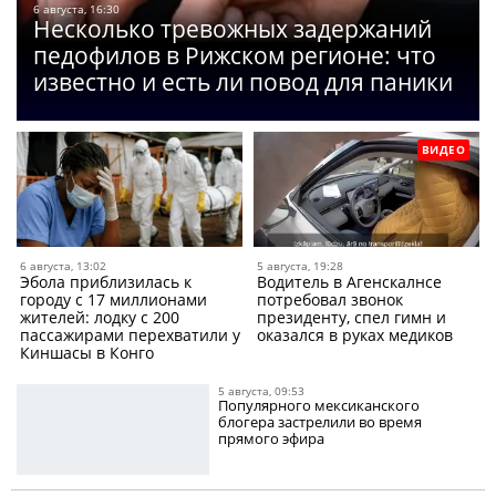
6 августа, 16:30
Несколько тревожных задержаний
педофилов в Рижском регионе: что
известно и есть ли повод для паники
ВИДЕО
6 августа, 13:02
5 августа, 19:28
Эбола приблизилась к
Водитель в Агенскалнсе
городу с 17 миллионами
потребовал звонок
жителей: лодку с 200
президенту, спел гимн и
пассажирами перехватили у
оказался в руках медиков
Киншасы в Конго
5 августа, 09:53
Популярного мексиканского
блогера застрелили во время
прямого эфира