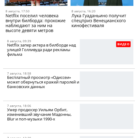
8 августа, 17:50
8 августа, 16:20
Netflix поселил человека
Лука Гуаданьино получит
внутри билборда: прохожие
спецприз Венецианского
наблюдают за ним на
кинофестиваля
высоте девяти метров
8 августа, 09:39
ВИДЕО
Netflix запер актера в билборде над
улицей Голливуда ради рекламы
фильма
7 августа, 18:58
Бесплатный просмотр «Одиссеи»
может обернуться кражей паролей и
банковских данных
7 августа, 18:06
Умер продюсер Уильям Орбит,
изменивший звучание Мадонны,
Blur и поп-музыки 1990-х
7 августа, 13:30