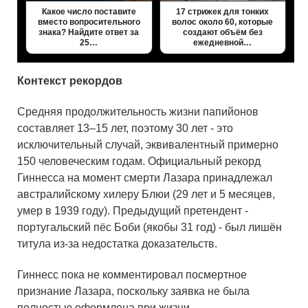
Какое число поставите
17 стрижек для тонких
вместо вопросительного
волос около 60, которые
знака? Найдите ответ за
создают объём без
25…
ежедневной…
Контекст рекордов
Средняя продолжительность жизни папийонов
составляет 13–15 лет, поэтому 30 лет - это
исключительный случай, эквивалентный примерно
150 человеческим годам. Официальный рекорд
Гиннесса на момент смерти Лазара принадлежал
австралийскому хилеру Блюи (29 лет и 5 месяцев,
умер в 1939 году). Предыдущий претендент -
португальский пёс Боби (якобы 31 год) - был лишён
титула из-за недостатка доказательств.
Гиннесс пока не комментировал посмертное
признание Лазара, поскольку заявка не была
полностью оформлена при жизни.