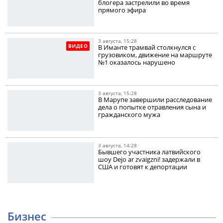
блогера застрелили во время
прямого эфира
3 августа, 15:28
ВИДЕО
В Иманте трамвай столкнулся с
грузовиком, движение на маршруте
№1 оказалось нарушено
3 августа, 15:28
В Марупе завершили расследование
дела о попытке отравления сына и
гражданского мужа
3 августа, 14:28
Бывшего участника латвийского
шоу Dejo ar zvaigzni! задержали в
США и готовят к депортации
Бизнес