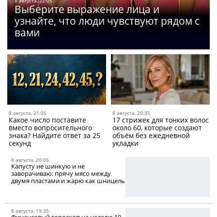
8 августа, 22:05
Выберите выражение лица и
узнайте, что люди чувствуют рядом с
вами
8 августа, 21:05
8 августа, 20:35
Какое число поставите
17 стрижек для тонких волос
вместо вопросительного
около 60, которые создают
знака? Найдите ответ за 25
объём без ежедневной
секунд
укладки
8 августа, 20:05
Капусту не шинкую и не
заворачиваю: прячу мясо между
двумя пластами и жарю как шницель
8 августа, 19:35
Финансовый гороскоп на неделю 10-