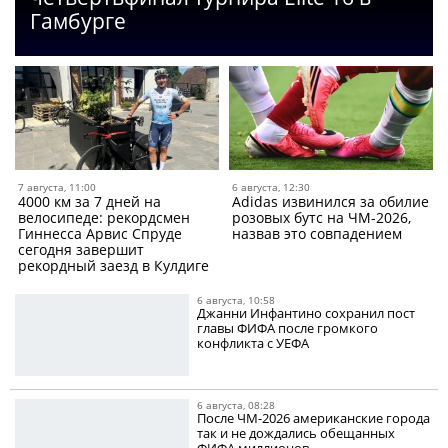
Гамбурге
7 августа, 11:00
6 августа, 12:30
4000 км за 7 дней на
Adidas извинился за обилие
велосипеде: рекордсмен
розовых бутс на ЧМ-2026,
Гиннесса Арвис Спруде
назвав это совпадением
сегодня завершит
рекордный заезд в Кулдиге
6 августа, 10:58
Джанни Инфантино сохранил пост
главы ФИФА после громкого
конфликта с УЕФА
6 августа, 08:28
После ЧМ-2026 американские города
так и не дождались обещанных
ФИФА миллионов