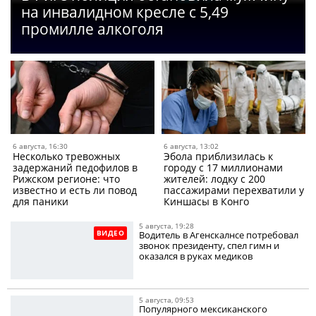
на инвалидном кресле с 5,49
промилле алкоголя
6 августа, 16:30
6 августа, 13:02
Несколько тревожных
Эбола приблизилась к
задержаний педофилов в
городу с 17 миллионами
Рижском регионе: что
жителей: лодку с 200
известно и есть ли повод
пассажирами перехватили у
для паники
Киншасы в Конго
5 августа, 19:28
ВИДЕО
Водитель в Агенскалнсе потребовал
звонок президенту, спел гимн и
оказался в руках медиков
5 августа, 09:53
Популярного мексиканского