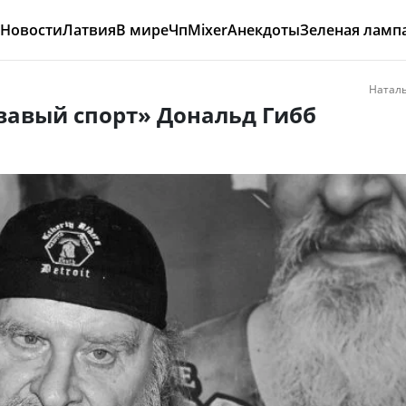
Новости
Латвия
В мире
Чп
Mixer
Анекдоты
Зеленая ламп
Наталь
вавый спорт» Дональд Гибб