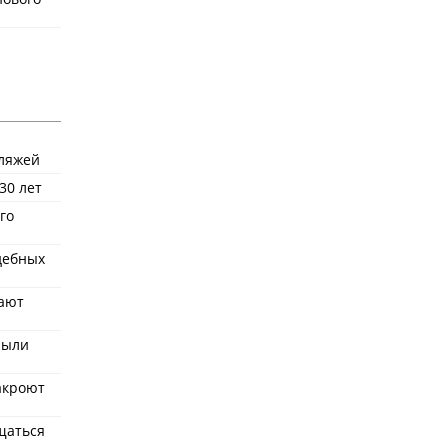
пляжей
30 лет
го
удебных
ают
рыли
акроют
щаться