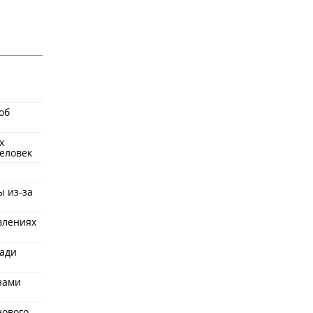
об
х
еловек
ы из-за
влениях
ради
нами
нового