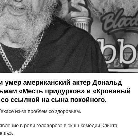
ни умер американский актер Дональд
льмам «Месть придурков» и «Кровавый
y со ссылкой на сына покойного.
ехасе из-за проблем со здоровьем.
оявление в роли головореза в экшн-комедии Клинта
жешь».