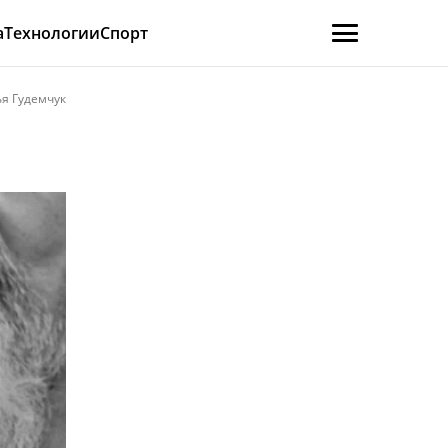
а
Технологии
Спорт
я Гудемчук