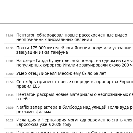
Пентагон обнародовал новые рассекреченные видео
19:06
неопознанных аномальных явлений
Почти 175 000 жителей юга Японии получили указание 
18:33
эвакуации из-за тайфуна
На озере Гарда бушует лесной пожар: на одном из самы
17:01
популярных курортов Италии эвакуировали около 200 ч
Умер отец Лионеля Месси: ему было 68 лет
15:00
Сентябрь принесет новые очереди в аэропортах Европ
12:58
правил EES
Пентагон раскрыл новые материалы о неопознанных я
11:38
в небе
Netflix запер актера в билборде над улицей Голливуда 
09:39
рекламы фильма
Исландия и Черногория могут одновременно стать чле
20:28
Евросоюза уже в 2028 году
Испания стягивает военные силы к Сеуте из-за угрозы 
17:28