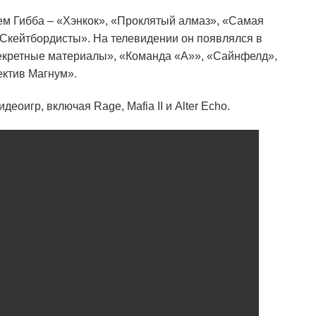
ем Гибба – «Хэнкок», «Проклятый алмаз», «Самая
Скейтбордисты». На телевидении он появлялся в
екретные материалы», «Команда «А»», «Сайнфелд»,
ектив Магнум».
еоигр, включая Rage, Mafia II и Alter Echo.