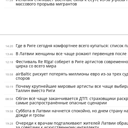
массового прорыва мигрантов
Где в Риге сегодня комфортнее всего купаться: список 
14:20
В Латвии женщины все чаще рожают первенцев после 
13:46
Фестиваль Re Rīga! соберет в Риге артистов современно
12:18
цирка со всего мира
airBaltic рискует потерять миллионы евро из-за трех с
10:58
споров
Почему крупнейшие мировые артисты все чаще выбир
10:19
Таллин вместо Риги
Обгон всё чаще заканчивается ДТП: страховщики раск
08:58
самые распространённые опасные сценарии
Суббота в Латвии начнется спокойно, но днем страну н
19:58
дожди и грозы
Очереди к врачам подталкивают жителей Латвии обра
19:28
за советами к искусственному интеллекту