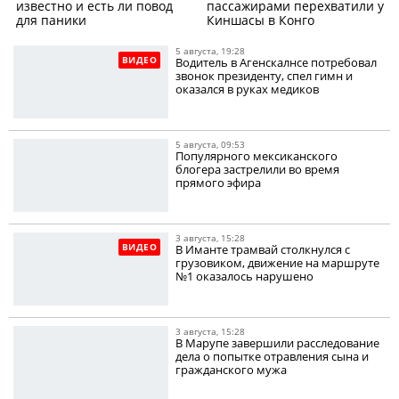
известно и есть ли повод
пассажирами перехватили у
для паники
Киншасы в Конго
5 августа, 19:28
ВИДЕО
Водитель в Агенскалнсе потребовал
звонок президенту, спел гимн и
оказался в руках медиков
5 августа, 09:53
Популярного мексиканского
блогера застрелили во время
прямого эфира
3 августа, 15:28
ВИДЕО
В Иманте трамвай столкнулся с
грузовиком, движение на маршруте
№1 оказалось нарушено
3 августа, 15:28
В Марупе завершили расследование
дела о попытке отравления сына и
гражданского мужа