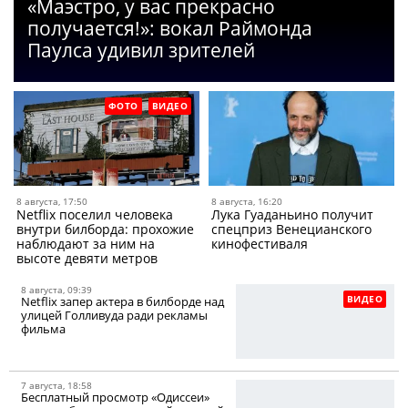
«Маэстро, у вас прекрасно
получается!»: вокал Раймонда
Паулса удивил зрителей
ФОТО
ВИДЕО
8 августа, 17:50
8 августа, 16:20
Netflix поселил человека
Лука Гуаданьино получит
внутри билборда: прохожие
спецприз Венецианского
наблюдают за ним на
кинофестиваля
высоте девяти метров
8 августа, 09:39
ВИДЕО
Netflix запер актера в билборде над
улицей Голливуда ради рекламы
фильма
7 августа, 18:58
Бесплатный просмотр «Одиссеи»