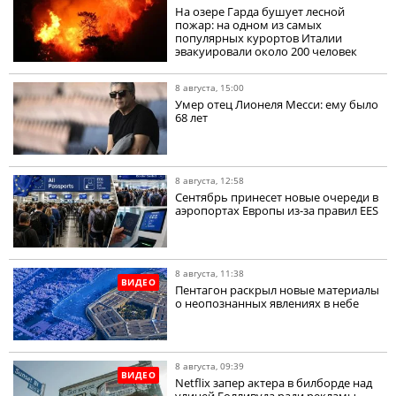
На озере Гарда бушует лесной
пожар: на одном из самых
популярных курортов Италии
эвакуировали около 200 человек
8 августа, 15:00
Умер отец Лионеля Месси: ему было
68 лет
8 августа, 12:58
Сентябрь принесет новые очереди в
аэропортах Европы из-за правил EES
8 августа, 11:38
ВИДЕО
Пентагон раскрыл новые материалы
о неопознанных явлениях в небе
8 августа, 09:39
ВИДЕО
Netflix запер актера в билборде над
улицей Голливуда ради рекламы