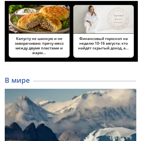
Капусту не шинкую и не
Финансовый гороскоп на
заворачиваю: прячу мясо
неделю 10-16 августа: кто
между двумя пластами и
найдёт скрытый доход, а…
жарю…
В мире