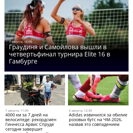
7 августа, 16:00
Граудиня и Самойлова вышли в
четвертьфинал турнира Elite 16 в
Гамбурге
7 августа, 11:00
6 августа, 12:30
4000 км за 7 дней на
Adidas извинился за обилие
велосипеде: рекордсмен
розовых бутс на ЧМ-2026,
Гиннесса Арвис Спруде
назвав это совпадением
сегодня завершит