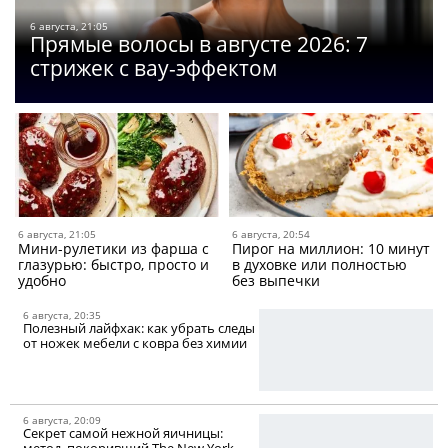
6 августа, 21:05
Прямые волосы в августе 2026: 7
стрижек с вау-эффектом
6 августа, 21:05
6 августа, 20:54
Мини-рулетики из фарша c
Пирог на миллион: 10 минут
глазурью: быстро, просто и
в духовке или полностью
удобно
без выпечки
6 августа, 20:35
Полезный лайфхак: как убрать следы
от ножек мебели с ковра без химии
6 августа, 20:09
Секрет самой нежной яичницы:
метод, покоривший The New York