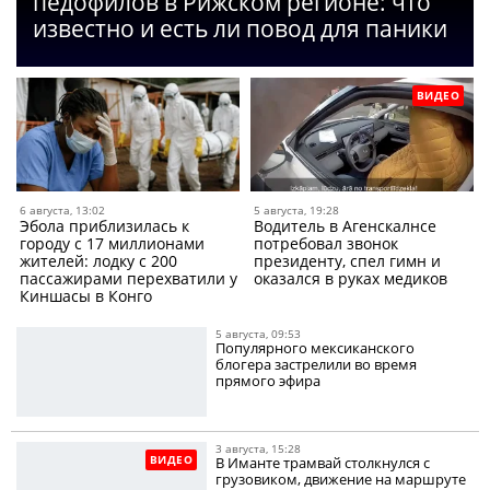
педофилов в Рижском регионе: что
известно и есть ли повод для паники
ВИДЕО
6 августа, 13:02
5 августа, 19:28
Эбола приблизилась к
Водитель в Агенскалнсе
городу с 17 миллионами
потребовал звонок
жителей: лодку с 200
президенту, спел гимн и
пассажирами перехватили у
оказался в руках медиков
Киншасы в Конго
5 августа, 09:53
Популярного мексиканского
блогера застрелили во время
прямого эфира
3 августа, 15:28
ВИДЕО
В Иманте трамвай столкнулся с
грузовиком, движение на маршруте