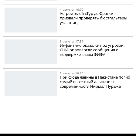
4 августа, 16:00
Устроителей «Тур де Франс»
призвали проверять бюстгальтеры
участниц
3 августа, 17:57
Инфантино оказался под угрозой:
США опровергли сообщения о
поддержке главы ФИФА
1 августа, 16:20
При сходе лавины в Пакистане погиб
самый известный альпинист
современности Нирмал Пурджа