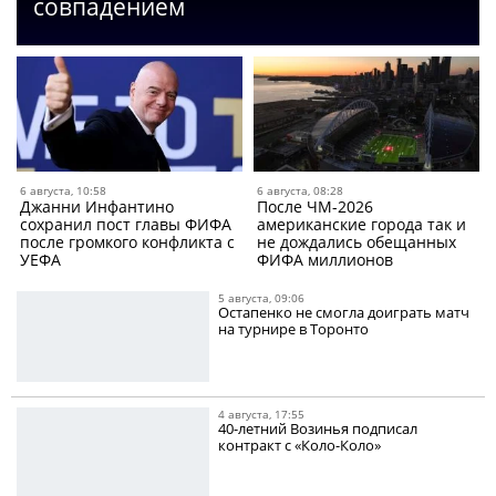
совпадением
6 августа, 10:58
6 августа, 08:28
Джанни Инфантино
После ЧМ-2026
сохранил пост главы ФИФА
американские города так и
после громкого конфликта с
не дождались обещанных
УЕФА
ФИФА миллионов
5 августа, 09:06
Остапенко не смогла доиграть матч
на турнире в Торонто
4 августа, 17:55
40-летний Возинья подписал
контракт с «Коло-Коло»