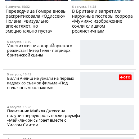
6 августа, 15:32
6 августа, 14:28
Переводчица Гомера вновь
В Британии запретили
раскритиковала «Одиссею»
наружные постеры хоррора
Нолана: «визуально
«Мумия»: изображение
впечатляет, но
сочли слишком
эмоционально пуста»
реалистичным
5 августа, 13:30
Ушел из жизни автор «Йоркского
реалиста» Питер Гилл - патриарх
британской сцены
5 августа, 10:42
ФОТО
Билли Айлиш не узнали на первых
кадрах со съемок фильма «Под
стеклянным колпаком»
4 августа, 15:28
Племянник Майкла Джексона
получил первую роль после триумфа
«Майкла»: он сыграет вместе с
Уиллом Смитом