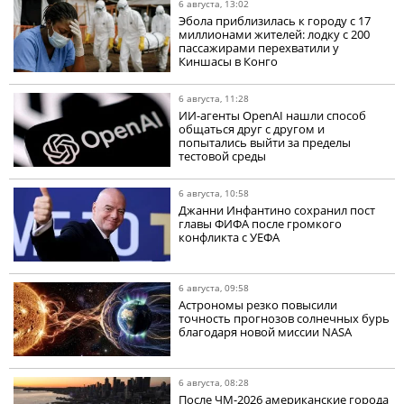
6 августа, 13:02
Эбола приблизилась к городу с 17
миллионами жителей: лодку с 200
пассажирами перехватили у
Киншасы в Конго
6 августа, 11:28
ИИ-агенты OpenAI нашли способ
общаться друг с другом и
попытались выйти за пределы
тестовой среды
6 августа, 10:58
Джанни Инфантино сохранил пост
главы ФИФА после громкого
конфликта с УЕФА
6 августа, 09:58
Астрономы резко повысили
точность прогнозов солнечных бурь
благодаря новой миссии NASA
6 августа, 08:28
После ЧМ-2026 американские города