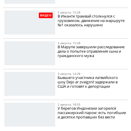
3 августа, 15:28
ВИДЕО
В Иманте трамвай столкнулся с
грузовиком, движение на маршруте
№1 оказалось нарушено
3 августа, 15:28
В Марупе завершили расследование
дела о попытке отравления сына и
гражданского мужа
3 августа, 14:28
Бывшего участника латвийского
шоу Dejo ar zvaigzni! задержали в
США и готовят к депортации
2 августа, 18:55
У берегов Индонезии загорелся
пассажирский паром: есть погибшие
и десятки пропавших без вести