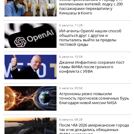
миллионами жителей: лодку с 200
пассажирами перехватили у
Киншасы в Конго
6 августа, 11:28
ИИ-агенты OpenAI нашли способ
общаться друг с другом и
попытались выйти за пределы
тестовой среды
6 августа, 10:58
Джанни Инфантино сохранил пост
главы ФИФА после громкого
конфликта с УЕФА
6 августа, 09:58
Астрономы резко повысили
точность прогнозов солнечных бурь
благодаря новой миссии NASA
6 августа, 08:28
После ЧМ-2026 американские города
так и не дождались обещанных