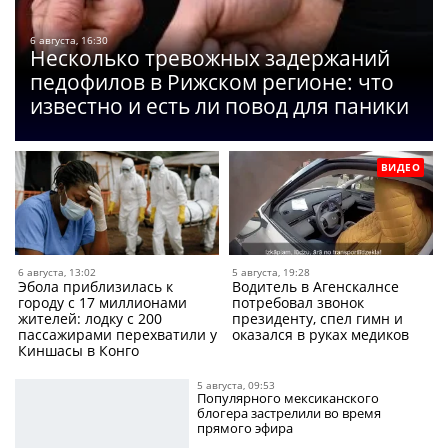
6 августа, 16:30
Несколько тревожных задержаний
педофилов в Рижском регионе: что
известно и есть ли повод для паники
ВИДЕО
6 августа, 13:02
5 августа, 19:28
Эбола приблизилась к
Водитель в Агенскалнсе
городу с 17 миллионами
потребовал звонок
жителей: лодку с 200
президенту, спел гимн и
пассажирами перехватили у
оказался в руках медиков
Киншасы в Конго
5 августа, 09:53
Популярного мексиканского
блогера застрелили во время
прямого эфира