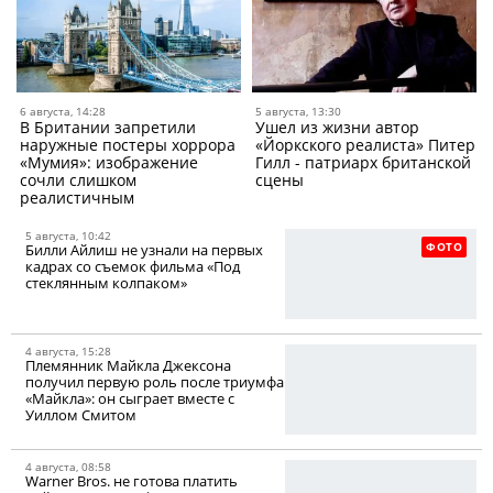
6 августа, 14:28
5 августа, 13:30
В Британии запретили
Ушел из жизни автор
наружные постеры хоррора
«Йоркского реалиста» Питер
«Мумия»: изображение
Гилл - патриарх британской
сочли слишком
сцены
реалистичным
5 августа, 10:42
ФОТО
Билли Айлиш не узнали на первых
кадрах со съемок фильма «Под
стеклянным колпаком»
4 августа, 15:28
Племянник Майкла Джексона
получил первую роль после триумфа
«Майкла»: он сыграет вместе с
Уиллом Смитом
4 августа, 08:58
Warner Bros. не готова платить