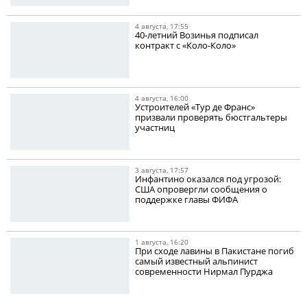
4 августа, 17:55
40-летний Возинья подписал
контракт с «Коло-Коло»
4 августа, 16:00
Устроителей «Тур де Франс»
призвали проверять бюстгальтеры
участниц
3 августа, 17:57
Инфантино оказался под угрозой:
США опровергли сообщения о
поддержке главы ФИФА
1 августа, 16:20
При сходе лавины в Пакистане погиб
самый известный альпинист
современности Нирмал Пурджа