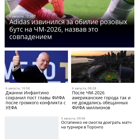
6 августа, 12:30
Adidas извинился за обилие розовых
бутс на ЧМ-2026, назвав это
совпадением
6 августа, 10:58
6 августа, 08:28
Джанни Инфантино
После ЧМ-2026
сохранил пост главы ФИФА
американские города так и
после громкого конфликта с
не дождались обещанных
УЕФА
ФИФА миллионов
5 августа, 09:06
Остапенко не смогла доиграть матч
на турнире в Торонто