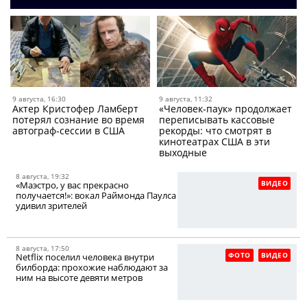
9 августа, 16:30
9 августа, 11:32
Актер Кристофер Ламберт
«Человек-паук» продолжает
потерял сознание во время
переписывать кассовые
автограф-сессии в США
рекорды: что смотрят в
кинотеатрах США в эти
выходные
8 августа, 19:32
ВИДЕО
«Маэстро, у вас прекрасно
получается!»: вокал Раймонда Паулса
удивил зрителей
8 августа, 17:50
ФОТО
ВИДЕО
Netflix поселил человека внутри
билборда: прохожие наблюдают за
ним на высоте девяти метров