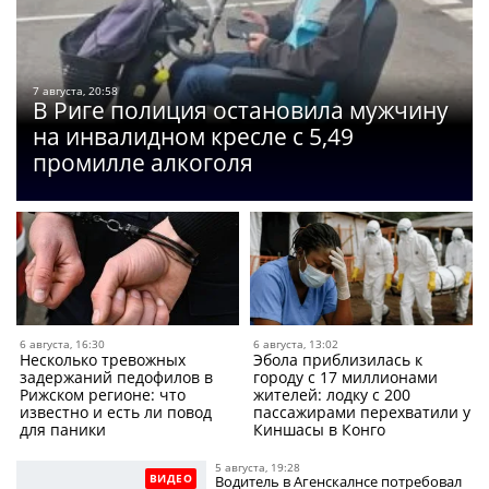
7 августа, 20:58
В Риге полиция остановила мужчину
на инвалидном кресле с 5,49
промилле алкоголя
6 августа, 16:30
6 августа, 13:02
Несколько тревожных
Эбола приблизилась к
задержаний педофилов в
городу с 17 миллионами
Рижском регионе: что
жителей: лодку с 200
известно и есть ли повод
пассажирами перехватили у
для паники
Киншасы в Конго
5 августа, 19:28
ВИДЕО
Водитель в Агенскалнсе потребовал