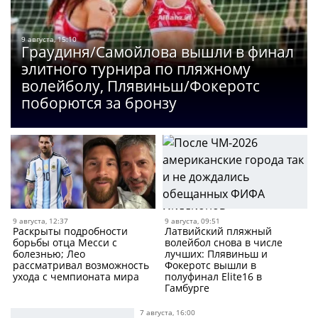
9 августа, 15:10
Граудиня/Самойлова вышли в финал
элитного турнира по пляжному
волейболу, Плявиньш/Фокеротс
поборются за бронзу
9 августа, 12:37
9 августа, 09:51
Раскрыты подробности
Латвийский пляжный
борьбы отца Месси с
волейбол снова в числе
болезнью; Лео
лучших: Плявиньш и
рассматривал возможность
Фокеротс вышли в
ухода с чемпионата мира
полуфинал Elite16 в
Гамбурге
7 августа, 16:00