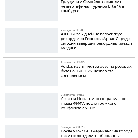
Граудиня и Самойлова вышли в
четвертьфинал турнира Elite 16 в
Гамбурге
7 августа, 11:00
4000 км за 7 дней на велосипеде:
рекордсмен Гиннесса Арвис Спруде
сегодня завершит рекордный заезд в
Кулдиге
6 августа, 12:30
Adidas извинился за обилие розовых
бутс на ЧМ-2026, назвав это
совпадением
6 августа, 10:58
Джанни Инфантино сохранил пост
главы ФИФА после громкого
конфликта с УЕФА
6 августа, 08:28
После ЧМ-2026 американские города
так и не дождались обещанных