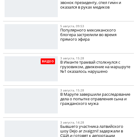
звонок президенту, спел гимн и
оказался в руках медиков
5 августа, 09:53
Популярного мексиканского
блогера застрелили во время
прямого эфира
3 августа, 15:28
ВИДЕО
В Иманте трамвай столкнулся с
грузовиком, движение на маршруте
№1 оказалось нарушено
3 августа, 15:28
В Марупе завершили расследование
дела о попытке отравления сына и
гражданского мужа
3 августа, 14:28
Бывшего участника латвийского
шоу Dejo ar zvaigzni! задержали в
США и готовят к депортации