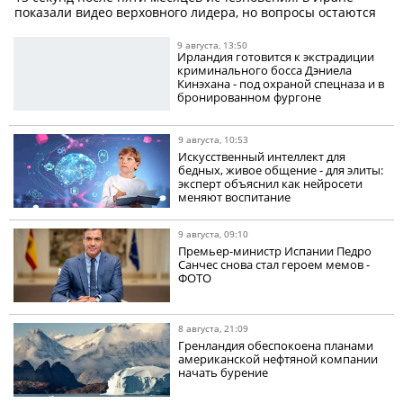
показали видео верховного лидера, но вопросы остаются
9 августа, 13:50
Ирландия готовится к экстрадиции
криминального босса Дэниела
Кинэхана - под охраной спецназа и в
бронированном фургоне
9 августа, 10:53
Искусственный интеллект для
бедных, живое общение - для элиты:
эксперт объяснил как нейросети
меняют воспитание
9 августа, 09:10
Премьер-министр Испании Педро
Санчес снова стал героем мемов -
ФОТО
8 августа, 21:09
Гренландия обеспокоена планами
американской нефтяной компании
начать бурение