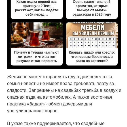
Какая лодка первой вас
Осень пахнет иначе: 5
притянула? Тест
ароматов, которые
расскажет, как вы ведёте
выбирают бьюти-
себя перед…
редакторы в 2026 году
Почему в Турции чай пьют
Кровать, шкаф или кресло:
литрами - и что в этом
что первым бросилось в
ритуале стоит перенять
глаза на картинке?
Жених не может отправлять еду в дом невесты, а
семья невесты не имеет права требовать плату за
сладости. Запрещены на свадьбах трельба в воздух и
опасная езда на автомобилях. А также восточная
практика «бадал» - обмен дочерьми для
урегулирования споров.
В указе также подчеркивается, что свадебные