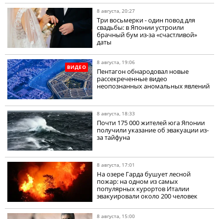
8 августа, 20:27
Три восьмерки - один повод для
свадьбы: в Японии устроили
брачный бум из-за «счастливой»
даты
8 августа, 19:06
ВИДЕО
Пентагон обнародовал новые
рассекреченные видео
неопознанных аномальных явлений
8 августа, 18:33
Почти 175 000 жителей юга Японии
получили указание об эвакуации из-
за тайфуна
8 августа, 17:01
На озере Гарда бушует лесной
пожар: на одном из самых
популярных курортов Италии
эвакуировали около 200 человек
8 августа, 15:00