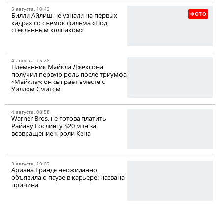
5 августа, 10:42
ФОТО
Билли Айлиш не узнали на первых
кадрах со съемок фильма «Под
стеклянным колпаком»
4 августа, 15:28
Племянник Майкла Джексона
получил первую роль после триумфа
«Майкла»: он сыграет вместе с
Уиллом Смитом
4 августа, 08:58
Warner Bros. не готова платить
Райану Гослингу $20 млн за
возвращение к роли Кена
3 августа, 19:02
Ариана Гранде неожиданно
объявила о паузе в карьере: названа
причина