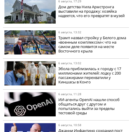
6 августа, 17:29
Дом детства Нила Армстронга
выставили на продажу: хозяйка
надеется, что его превратят в музей
6 августа, 13:32
Трамп назвал стройку у Белого дома
«военным комплексом»: что на
самом деле появится на месте
Восточного крыла
6 августа, 13:02
Эбола приблизилась к городу с 17
миллионами жителей: лодку с 200
пассажирами перехватили у
Киншасы в Конго
6 августа, 11:28
ИИ-агенты OpenAI нашли способ
общаться друг с другом и
попытались выйти за пределы
тестовой среды
6 августа, 10:58
Джанни Инфантино сохранил пост