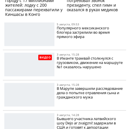
городу с 17 миллионами
потребовал звонок
жителей: лодку с 200
президенту, спел гимн и
пассажирами перехватили у
оказался в руках медиков
Киншасы в Конго
5 августа, 09:53
Популярного мексиканского
блогера застрелили во время
прямого эфира
3 августа, 15:28
ВИДЕО
В Иманте трамвай столкнулся с
грузовиком, движение на маршруте
№1 оказалось нарушено
3 августа, 15:28
В Марупе завершили расследование
дела о попытке отравления сына и
гражданского мужа
3 августа, 14:28
Бывшего участника латвийского
шоу Dejo ar zvaigzni! задержали в
США и готовят к депортации