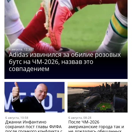
6 августа, 12:30
Adidas извинился за обилие розовых
бутс на ЧМ-2026, назвав это
совпадением
6 августа, 10:58
6 августа, 08:28
Джанни Инфантино
После ЧМ-2026
сохранил пост главы ФИФА
американские города так и
после громкого конфликта с
не дождались обещанных