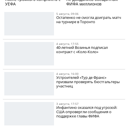
УЕФА
ФИФА миллионов
5 августа, 09:06
Остапенко не смогла доиграть матч
на турнире в Торонто
4 августа, 17:55
40-летний Возинья подписал
контракт с «Коло-Коло»
4 августа, 16:00
Устроителей «Тур де Франс»
призвали проверять бюстгальтеры
участниц
3 августа, 17:57
Инфантино оказался под угрозой:
США опровергли сообщения о
поддержке главы ФИФА