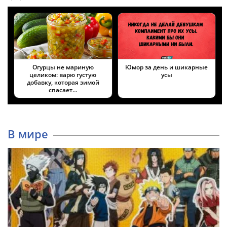
Огурцы не мариную
Юмор за день и шикарные
целиком: варю густую
усы
добавку, которая зимой
спасает…
В мире