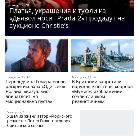
6 августа, 20:36
Платья, украшения и туфли из
«Дьявол носит Prada-2» продадут на
аукционе Christie’s
6 августа, 15:32
6 августа, 14:28
Переводчица Гомера вновь
В Британии запретили
раскритиковала «Одиссею»
наружные постеры хоррора
Нолана: «визуально
«Мумия»: изображение
впечатляет, но
сочли слишком
эмоционально пуста»
реалистичным
5 августа, 13:30
Ушел из жизни автор «Йоркского
реалиста» Питер Гилл - патриарх
британской сцены