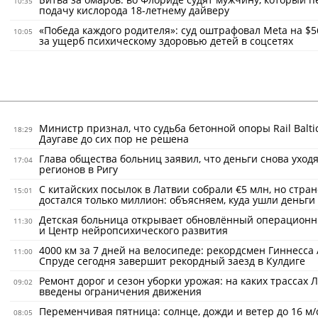
10:35
подачу кислорода 18-летнему дайверу
«Победа каждого родителя»: суд оштрафовал Meta на $5
10:05
за ущерб психическому здоровью детей в соцсетях
Министр признал, что судьба бетонной опоры Rail Balti
18:29
Даугаве до сих пор не решена
Глава общества больниц заявил, что деньги снова уходя
17:04
регионов в Ригу
С китайских посылок в Латвии собрали €5 млн, но стран
15:01
достался только миллион: объясняем, куда ушли деньги
Детская больница открывает обновлённый операционн
11:30
и Центр нейропсихического развития
4000 км за 7 дней на велосипеде: рекордсмен Гиннесса
11:00
Спруде сегодня завершит рекордный заезд в Кулдиге
Ремонт дорог и сезон уборки урожая: на каких трассах 
09:02
введены ограничения движения
Переменчивая пятница: солнце, дожди и ветер до 16 м/
08:05