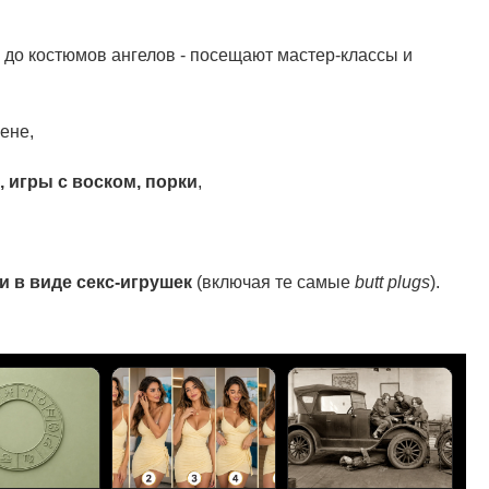
я до костюмов ангелов - посещают мастер-классы и
ене,
 игры с воском, порки
,
и в виде секс-игрушек
(включая те самые
butt plugs
).