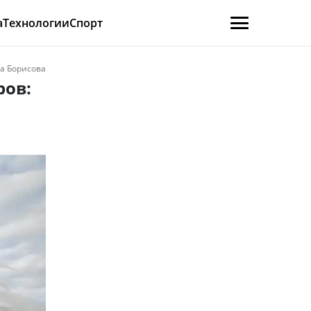
а
Технологии
Спорт
а Борисова
ров: