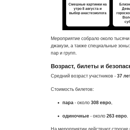
Смешные картинки на
Близн
утро 8 августа и
Девы
выбор анастезиолога
гороск
Вол
су
Мероприятие собрало около тысячи 
джакузи, а также специальные зоны
пар и групп.
Возраст, билеты и безопас
Средний возраст участников -
37 ле
Стоимость билетов:
пара
- около
308 евро
,
одиночные
- около
263 евро
.
На мероприятии действуют строгие