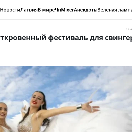
Новости
Латвия
В мире
Чп
Mixer
Анекдоты
Зеленая ламп
Елен
ткровенный фестиваль для свинге