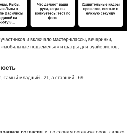
ецы, Рыбы,
Что делают ваши
Удивительные кадры
 и Львы в
руки, когда вы
прошлого, снятые в
опе Василисы
волнуетесь: тест по
нужную секунду
одиной на
фото
бботу 8…
участников и включало мастер-классы, вечеринки,
: «мобильные подземелья» и шатры для вуайеристов,
ность
т
, самый младший - 21, а старший - 69.
правила согласия
, и, по словам организаторов, далеко