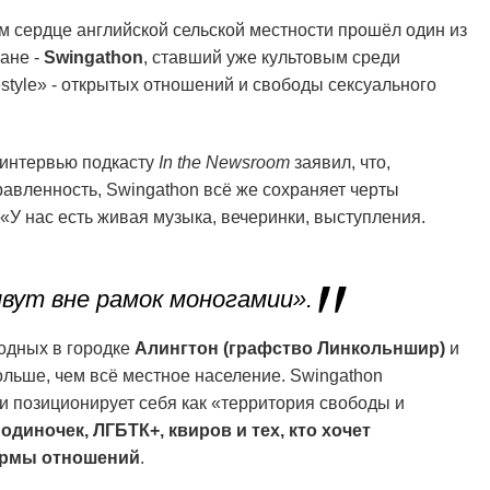
м сердце английской сельской местности прошёл один из
ане -
Swingathon
, ставший уже культовым среди
style» - открытых отношений и свободы сексуального
в интервью подкасту
In the Newsroom
заявил, что,
авленность, Swingathon всё же сохраняет черты
«У нас есть живая музыка, вечеринки, выступления.
вут вне рамок моногамии».
одных в городке
Алингтон (графство Линкольншир)
и
ольше, чем всё местное население. Swingathon
и позиционирует себя как «территория свободы и
 одиночек, ЛГБТК+, квиров и тех, кто хочет
ормы отношений
.