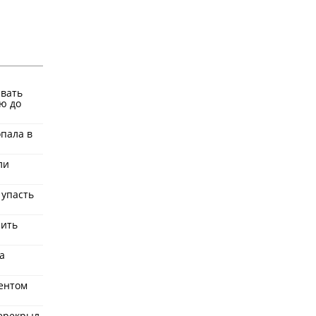
ывать
ю до
пала в
ли
 упасть
нить
а
дентом
перекрыл