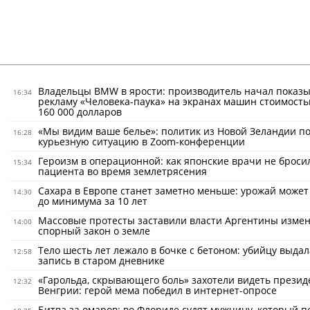
Владельцы BMW в ярости: производитель начал показ
16:34
рекламу «Человека-паука» на экранах машин стоимость
160 000 долларов
«Мы видим ваше белье»: политик из Новой Зеландии по
16:28
курьезную ситуацию в Zoom-конференции
Героизм в операционной: как японские врачи не броси
15:34
пациента во время землетрясения
Сахара в Европе станет заметно меньше: урожай может
14:30
до минимума за 10 лет
Массовые протесты заставили власти Аргентины изме
14:00
спорный закон о земле
Тело шесть лет лежало в бочке с бетоном: убийцу выдал
12:58
запись в старом дневнике
«Гарольда, скрывающего боль» захотели видеть прези
12:32
Венгрии: герой мема победил в интернет-опросе
Битва за омаров: во Флориде судят мужчину, который 