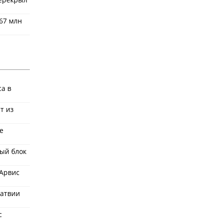
67 млн
ca в
т из
е
ый блок
 Арвис
Латвии
с