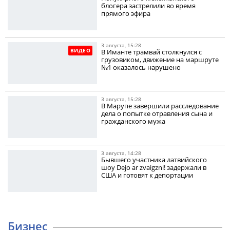
блогера застрелили во время
прямого эфира
3 августа, 15:28
ВИДЕО
В Иманте трамвай столкнулся с
грузовиком, движение на маршруте
№1 оказалось нарушено
3 августа, 15:28
В Марупе завершили расследование
дела о попытке отравления сына и
гражданского мужа
3 августа, 14:28
Бывшего участника латвийского
шоу Dejo ar zvaigzni! задержали в
США и готовят к депортации
Бизнес