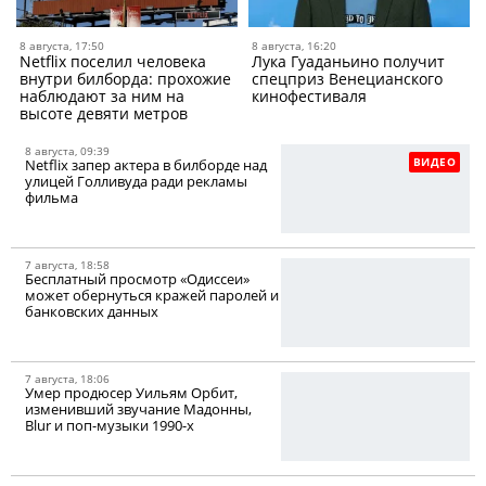
8 августа, 17:50
8 августа, 16:20
Netflix поселил человека
Лука Гуаданьино получит
внутри билборда: прохожие
спецприз Венецианского
наблюдают за ним на
кинофестиваля
высоте девяти метров
8 августа, 09:39
ВИДЕО
Netflix запер актера в билборде над
улицей Голливуда ради рекламы
фильма
7 августа, 18:58
Бесплатный просмотр «Одиссеи»
может обернуться кражей паролей и
банковских данных
7 августа, 18:06
Умер продюсер Уильям Орбит,
изменивший звучание Мадонны,
Blur и поп-музыки 1990-х