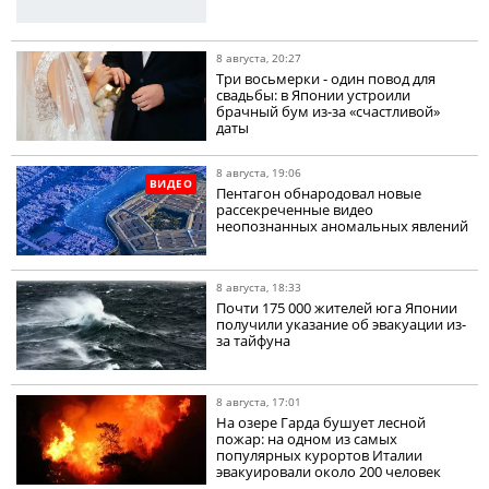
8 августа, 20:27
Три восьмерки - один повод для
свадьбы: в Японии устроили
брачный бум из-за «счастливой»
даты
8 августа, 19:06
ВИДЕО
Пентагон обнародовал новые
рассекреченные видео
неопознанных аномальных явлений
8 августа, 18:33
Почти 175 000 жителей юга Японии
получили указание об эвакуации из-
за тайфуна
8 августа, 17:01
На озере Гарда бушует лесной
пожар: на одном из самых
популярных курортов Италии
эвакуировали около 200 человек