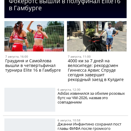
Фокеротс вышли в полуфинал Elite16
в Гамбурге
7 августа, 16:00
7 августа, 11:00
Граудиня и Самойлова
4000 км за 7 дней на
вышли в четвертьфинал
велосипеде: рекордсмен
турнира Elite 16 в Гамбурге
Гиннесса Арвис Спруде
сегодня завершит
рекордный заезд в Кулдиге
6 августа, 12:30
Adidas извинился за обилие розовых
бутс на ЧМ-2026, назвав это
совпадением
6 августа, 10:58
Джанни Инфантино сохранил пост
главы ФИФА после громкого