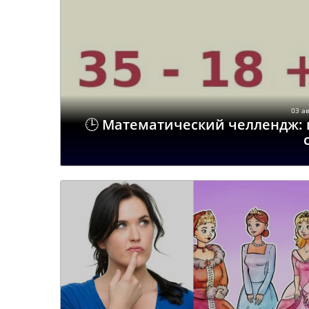
03 ав
🕒 Математический челлендж: 