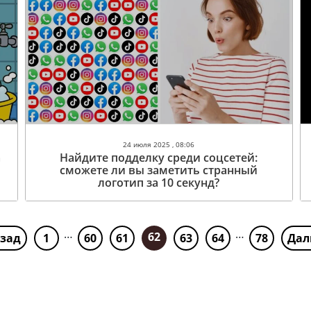
24 июля 2025 , 08:06
а
Найдите подделку среди соцсетей:
сможете ли вы заметить странный
логотип за 10 секунд?
…
…
62
азад
1
60
61
63
64
78
Дал