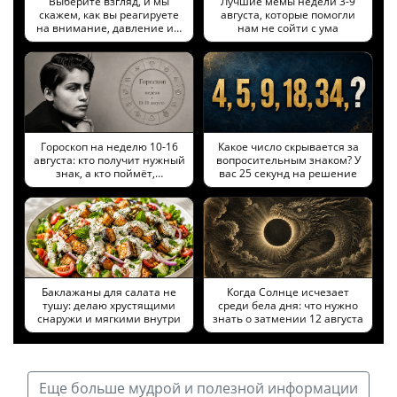
Выберите взгляд, и мы
Лучшие мемы недели 3-9
скажем, как вы реагируете
августа, которые помогли
на внимание, давление и…
нам не сойти с ума
Гороскоп на неделю 10-16
Какое число скрывается за
августа: кто получит нужный
вопросительным знаком? У
знак, а кто поймёт,…
вас 25 секунд на решение
Баклажаны для салата не
Когда Солнце исчезает
тушу: делаю хрустящими
среди бела дня: что нужно
снаружи и мягкими внутри
знать о затмении 12 августа
Еще больше мудрой и полезной информации