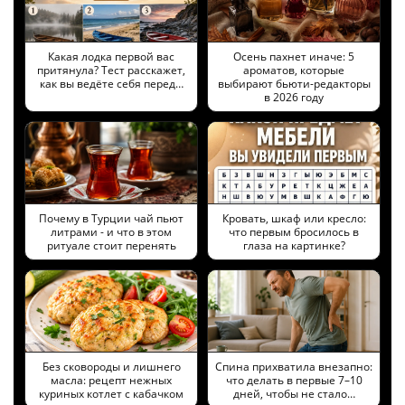
Какая лодка первой вас
Осень пахнет иначе: 5
притянула? Тест расскажет,
ароматов, которые
как вы ведёте себя перед…
выбирают бьюти-редакторы
в 2026 году
Почему в Турции чай пьют
Кровать, шкаф или кресло:
литрами - и что в этом
что первым бросилось в
ритуале стоит перенять
глаза на картинке?
Без сковороды и лишнего
Спина прихватила внезапно:
масла: рецепт нежных
что делать в первые 7–10
куриных котлет с кабачком
дней, чтобы не стало…