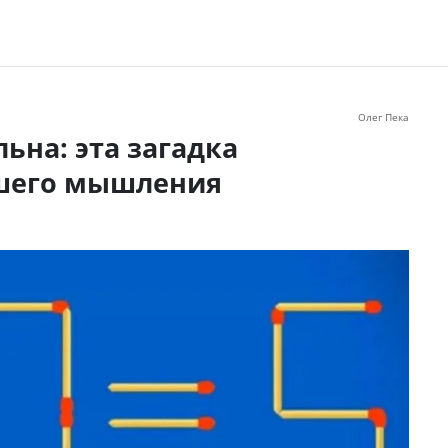
Олег Пека
ьна: эта загадка
ашего мышления