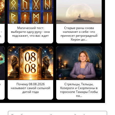
Магический тест:
Старые раны снова
 -
выберите одну руну - она
напомнят о себе: что
,
подскажет, что вас ждет
принесет ретроградный
Хирон до…
о
Почему 08.08.2026
Стрельцы, Тельцы,
называют самой сильной
Козероги и Скорпионы в
датой года
гороскопе Тамары Глобы
на…