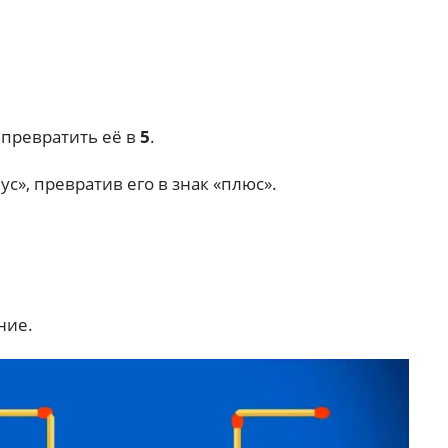
 превратить её в
5
.
ус», превратив его в знак «плюс».
ние.