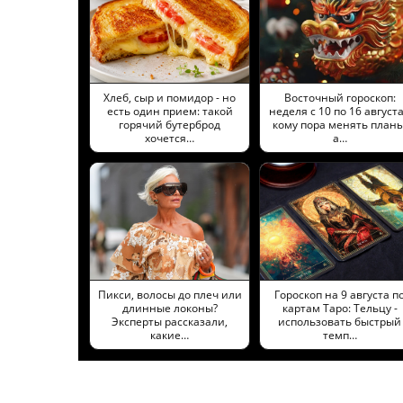
Хлеб, сыр и помидор - но
Восточный гороскоп:
есть один прием: такой
неделя с 10 по 16 августа
горячий бутерброд
кому пора менять планы
хочется…
а…
Пикси, волосы до плеч или
Гороскоп на 9 августа п
длинные локоны?
картам Таро: Тельцу -
Эксперты рассказали,
использовать быстрый
какие…
темп…