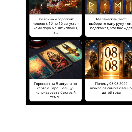
Восточный гороскоп:
Магический тест:
неделя с 10 по 16 августа -
выберите одну руну - он
кому пора менять планы,
подскажет, что вас жде
а…
Гороскоп на 9 августа по
Почему 08.08.2026
картам Таро: Тельцу -
называют самой сильно
использовать быстрый
датой года
темп…