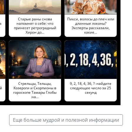
Старые раны снова
Пикси, волосы до плеч или
а
напомнят о себе: что
длинные локоны?
т
принесет ретроградный
Эксперты рассказали,
Хирон до…
какие…
Стрельцы, Тельцы,
9, 2, 18, 4, 36, ?: найдите
й
Козероги и Скорпионы в
следующее число за 25
гороскопе Тамары Глобы
секунд
на…
Еще больше мудрой и полезной информации