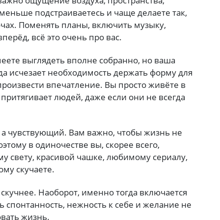
 важно ощущение воздуха, пространства,
меньше подстраиваетесь и чаще делаете так,
очах. Поменять планы, включить музыку,
перёд, всё это очень про вас.
меете выглядеть вполне собранно, но ваша
гда исчезает необходимость держать форму для
 произвести впечатление. Вы просто живёте в
я притягивает людей, даже если они не всегда
 а чувствующий. Вам важно, чтобы жизнь не
этому в одиночестве вы, скорее всего,
му свету, красивой чашке, любимому сериалу,
ому скучаете.
ь скучнее. Наоборот, именно тогда включается
ть спонтанность, нежность к себе и желание не
овать жизнь.