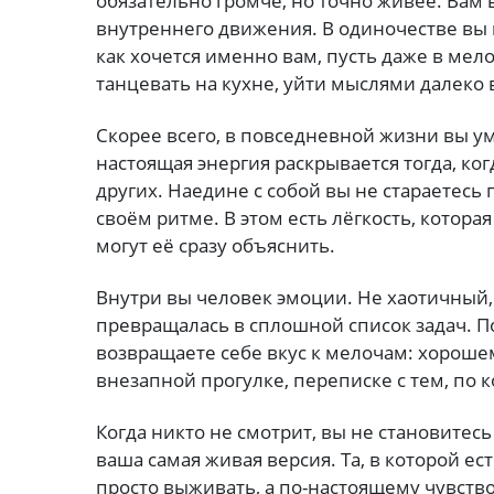
обязательно громче, но точно живее. Вам
внутреннего движения. В одиночестве вы 
как хочется именно вам, пусть даже в мел
танцевать на кухне, уйти мыслями далеко в
Скорее всего, в повседневной жизни вы у
настоящая энергия раскрывается тогда, ко
других. Наедине с собой вы не стараетесь
своём ритме. В этом есть лёгкость, котора
могут её сразу объяснить.
Внутри вы человек эмоции. Не хаотичный,
превращалась в сплошной список задач. По
возвращаете себе вкус к мелочам: хороше
внезапной прогулке, переписке с тем, по к
Когда никто не смотрит, вы не становитес
ваша самая живая версия. Та, в которой ес
просто выживать, а по-настоящему чувств