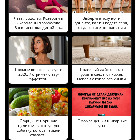
Львы, Водолеи, Козероги и
Выберите позу ног и
Скорпионы в гороскопе
узнайте, как вы ведете себя,
Василисы володиной на…
когда хотите понравиться
Прямые волосы в августе
Полезный лайфхак: как
2026: 7 стрижек с вау-
убрать следы от ножек
эффектом
мебели с ковра без химии
Огурцы не мариную
Юмор за день и шикарные
целиком: варю густую
усы
добавку, которая зимой
спасает…