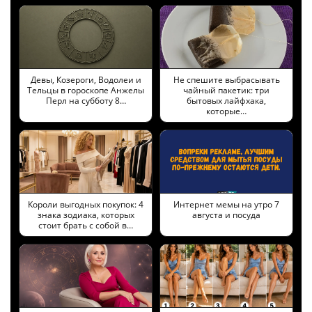
Девы, Козероги, Водолеи и
Не спешите выбрасывать
Тельцы в гороскопе Анжелы
чайный пакетик: три
Перл на субботу 8…
бытовых лайфхака,
которые…
Короли выгодных покупок: 4
Интернет мемы на утро 7
знака зодиака, которых
августа и посуда
стоит брать с собой в…