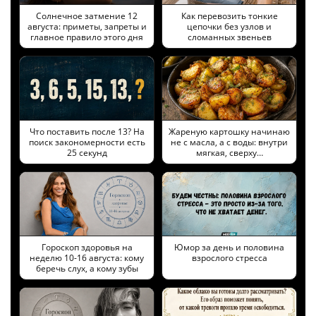
Солнечное затмение 12
Как перевозить тонкие
августа: приметы, запреты и
цепочки без узлов и
главное правило этого дня
сломанных звеньев
Что поставить после 13? На
Жареную картошку начинаю
поиск закономерности есть
не с масла, а с воды: внутри
25 секунд
мягкая, сверху…
Гороскоп здоровья на
Юмор за день и половина
неделю 10-16 августа: кому
взрослого стресса
беречь слух, а кому зубы