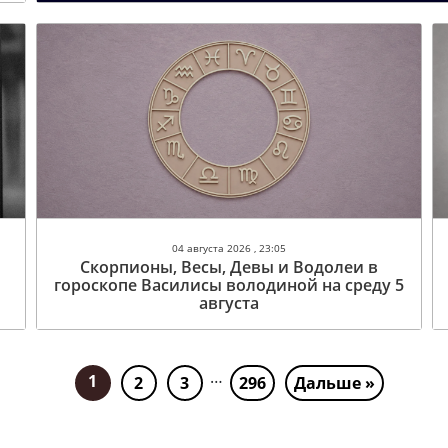
04 августа 2026 , 23:05
Скорпионы, Весы, Девы и Водолеи в
гороскопе Василисы володиной на среду 5
августа
…
1
2
3
296
Дальше »