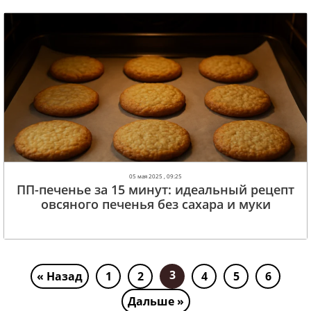
05 мая 2025 , 09:25
ПП-печенье за 15 минут: идеальный рецепт
овсяного печенья без сахара и муки
3
« Назад
1
2
4
5
6
Дальше »